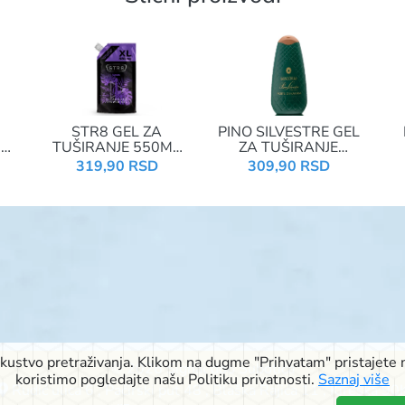
STR8 GEL ZA
PINO SILVESTRE GEL
ML
TUŠIRANJE 550ML
ZA TUŠIRANJE
AN
REFIL GAME
750ML FORTE DI
319,90 RSD
309,90 RSD
NATURA
iskustvo pretraživanja. Klikom na dugme "Prihvatam" pristajete n
© 2026 Signal doo Subotica
koristimo pogledajte našu Politiku privatnosti.
Saznaj više
Rudić ulica 6
,
Pačirski put 48
,
Blaška Rajića 11
,
Kireška 90