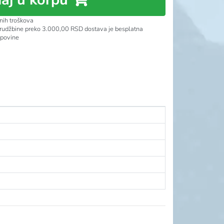
nih troškova
rudžbine preko 3.000,00 RSD dostava je besplatna
upovine