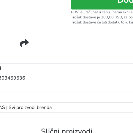
PDV je uračunat u cenu i nema skrive
Trošak dostave je 300,00 RSD, za po
Trošak dostave će biti dodat u toku k
STER
4
303459536
AS |
Svi proizvodi brenda
Slični proizvodi