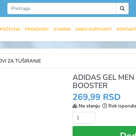
POČETNA
PROIZVODI
O NAMA
KAKO KUPOVATI?
KONTAK
OVI ZA TUŠIRANJE
ADIDAS GEL MEN
BOOSTER
269,99 RSD
Na stanju
Rok isporuk
Količina:
Dod