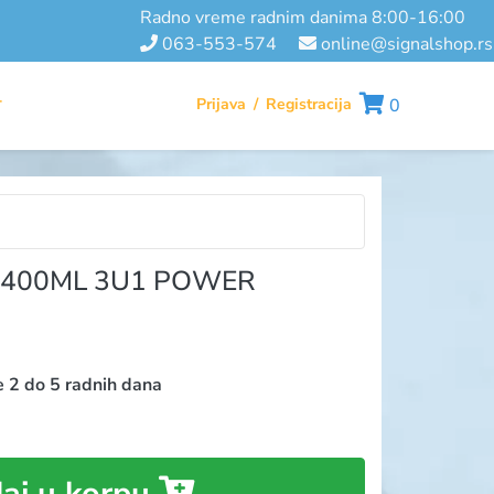
radno vreme radnim danima 8:00-16:00
063-553-574
online@signalshop.rs
Prijava
/
Registracija
0
T
 400ML 3U1 POWER
e 2 do 5 radnih dana
aj u korpu