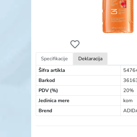
ADIDAS GEL MEN 400ML 3U1 POWER BOO
Specifikacije
Deklaracija
Šifra artikla
5476
Barkod
3616
PDV (%)
20%
Jedinica mere
kom
Brend
ADID