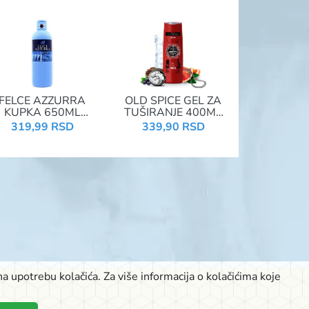
FELCE AZZURRA
OLD SPICE GEL ZA
KUPKA 650ML
TUŠIRANJE 400ML
ORIGINAL
3IN1 WHITE WOLF
319,99 RSD
339,90 RSD
a upotrebu kolačića. Za više informacija o kolačićima koje
K