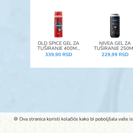
OLD SPICE GEL ZA
NIVEA GEL ZA
TUŠIRANJE 400ML
TUŠIRANJE 250
3IN1
MEN ACTIVE CLE
339,90 RSD
229,99 RSD
NIGHTPANTHER
84045
🍪 Ova stranica koristi kolačiće kako bi poboljšala vaše 