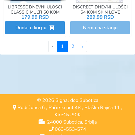
LIBRESSE DNEVNI ULOŠCI
DISCREET DNEVNI ULOŠCI
CLASSIC MULTI 50 KOM
54 KOM SKIN LOVE
179,99 RSD
289,99 RSD
Dodaj u korpu
Nema na stanju
‹
1
2
›
© 2026 Signal doo Subotica
Rudić ulica 6
,
Pačirski put 48
,
Blaška Rajića 11
,
Kireška 90K
24000 Subotica, Srbija
063-553-574