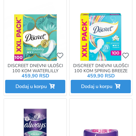
Ukoliko želite da dodate proizvo
Uk
DISCREET DNEVNI ULOŠCI
DISCREET DNEVNI ULOŠCI
100 KOM WATERLILLY
100 KOM SPRING BREEZE
459,90 RSD
459,90 RSD
Dodaj u korpu
Dodaj u korpu