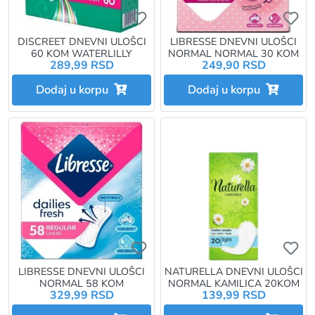
Ukoliko želite da dodate proizvo
Uk
DISCREET DNEVNI ULOŠCI
LIBRESSE DNEVNI ULOŠCI
60 KOM WATERLILLY
NORMAL NORMAL 30 KOM
289,99 RSD
249,90 RSD
Dodaj u korpu
Dodaj u korpu
Ukoliko želite da dodate proizvo
Uk
LIBRESSE DNEVNI ULOŠCI
NATURELLA DNEVNI ULOŠCI
NORMAL 58 KOM
NORMAL KAMILICA 20KOM
329,99 RSD
139,99 RSD