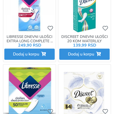
Ukoliko želite da dodate proizvo
Uk
LIBRESSE DNEVNI ULOŠCI
DISCREET DNEVNI ULOŠCI
EXTRA LONG COMPLETE 2
20 KOM WATERLILY
249,90 RSD
139,99 RSD
IN 1 24 KOM
Dodaj u korpu
Dodaj u korpu
Ukoliko želite da dodate proizvo
Uk