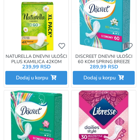
Ukoliko želite da dodate proizvo
Uk
NATURELLA DNEVNI ULOŠCI
DISCREET DNEVNI ULOŠCI
PLUS KAMILICA 42KOM
60 KOM SPRING BREEZE
239,99 RSD
289,99 RSD
Dodaj u korpu
Dodaj u korpu