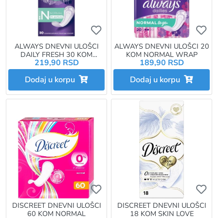
Ukoliko želite da dodate proizvo
Uk
ALWAYS DNEVNI ULOŠCI
ALWAYS DNEVNI ULOŠCI 20
DAILY FRESH 30 KOM
KOM NORMAL WRAP
219,90 RSD
189,90 RSD
NORMAL
Dodaj u korpu
Dodaj u korpu
Ukoliko želite da dodate proizvo
Uk
DISCREET DNEVNI ULOŠCI
DISCREET DNEVNI ULOŠCI
60 KOM NORMAL
18 KOM SKIN LOVE