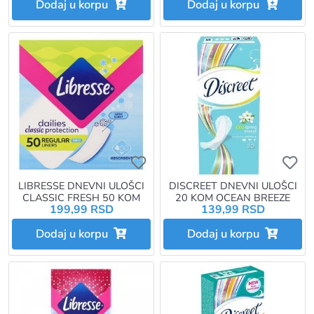
Dodaj u korpu
Dodaj u korpu
Ukoliko želite da dodate proizvo
Uk
LIBRESSE DNEVNI ULOŠCI
DISCREET DNEVNI ULOŠCI
CLASSIC FRESH 50 KOM
20 KOM OCEAN BREEZE
199,99 RSD
139,99 RSD
Dodaj u korpu
Dodaj u korpu