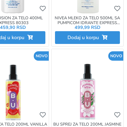
e da budete prijavljeni
e da dodate proizvod u omiljene morate da budete prijavljeni
Ukoliko želite da dodate proizvod u omi
Uk
OSION ZA TELO 400ML
NIVEA MLEKO ZA TELO 500ML SA
XPRESS 80303
PUMPICOM IDRANTE EXPRESS
459,90 RSD
499,99 RSD
83826
daj u korpu
Dodaj u korpu
NOVO
NOVO
e da budete prijavljeni
e da dodate proizvod u omiljene morate da budete prijavljeni
Ukoliko želite da dodate proizvod u omi
Uk
ZA TELO 200ML VANILLA
BU SPREJ ZA TELO 200ML JASMINE