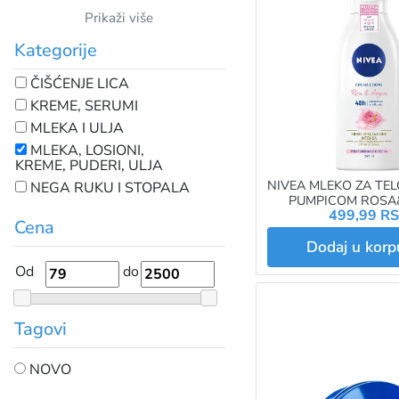
Prikaži više
Kategorije
ČIŠĆENJE LICA
KREME, SERUMI
MLEKA I ULJA
MLEKA, LOSIONI,
KREME, PUDERI, ULJA
NIVEA MLEKO ZA TEL
NEGA RUKU I STOPALA
PUMPICOM ROS
499,99 R
IDRATANTE 9
Cena
Dodaj u kor
Od
do
Tagovi
NOVO