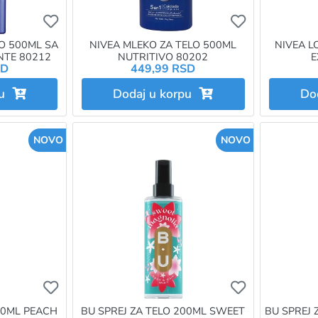
Ukoliko želite da dodate proizvod u omiljene morat
Ukoliko želit
O 500ML SA
NIVEA MLEKO ZA TELO 500ML
NIVEA L
NTE 80212
NUTRITIVO 80202
E
SD
449,99 RSD
pu
Dodaj u korpu
Do
NOVO
NOVO
Ukoliko želite da dodate proizvod u omiljene morat
Ukoliko želit
00ML PEACH
BU SPREJ ZA TELO 200ML SWEET
BU SPREJ 