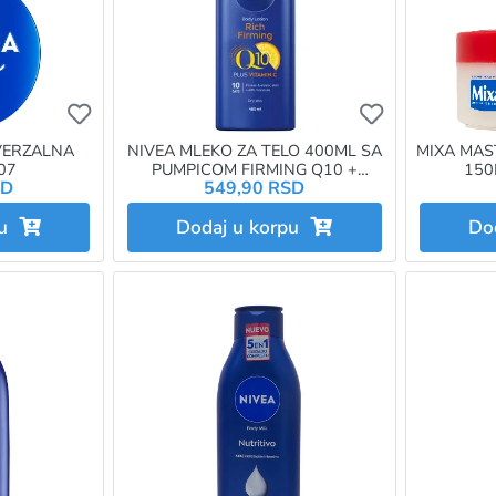
Ukoliko želite da dodate proizvod u omiljene morat
Ukoliko želit
VERZALNA
NIVEA MLEKO ZA TELO 400ML SA
MIXA MAS
07
PUMPICOM FIRMING Q10 +
150
SD
549,90 RSD
VITAMIN C 88198
pu
Dodaj u korpu
Do