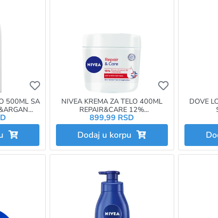
Ukoliko želite da dodate proizvod u omiljene morat
Ukoliko želit
O 500ML SA
NIVEA KREMA ZA TELO 400ML
DOVE LO
A&ARGAN
REPAIR&CARE 12%
SD
899,99 RSD
8429
GLYCERIN+VITAMIN E 84545
pu
Dodaj u korpu
Do