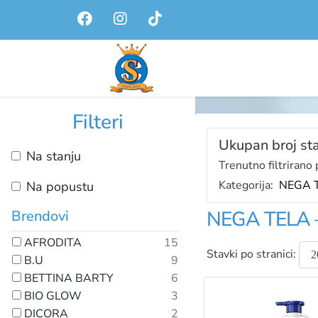
Filteri
Ukupan broj sta
Na stanju
Trenutno filtrirano 
Kategorija:
NEGA 
Na popustu
NEGA TELA –
Brendovi
AFRODITA
15
Stavki po stranici:
B.U
9
BETTINA BARTY
6
BIO GLOW
3
DICORA
2