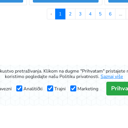
‹
1
2
3
4
5
6
...
iskustvo pretraživanja. Klikom na dugme "Prihvatam" pristajete n
koristimo pogledajte našu Politiku privatnosti.
Saznaj više
Prihv
vezni
Analitički
Trajni
Marketing