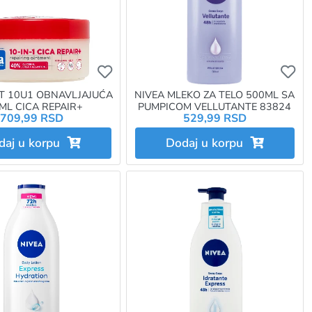
e da budete prijavljeni
e da dodate proizvod u omiljene morate da budete prijavljeni
Ukoliko želite da dodate proizvod u omi
Uk
T 10U1 OBNAVLJAJUĆA
NIVEA MLEKO ZA TELO 500ML SA
ML CICA REPAIR+
PUMPICOM VELLUTANTE 83824
709,99 RSD
529,99 RSD
daj u korpu
Dodaj u korpu