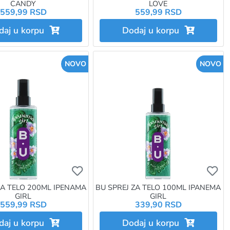
CANDY
LOVE
559,99 RSD
559,99 RSD
daj u korpu
Dodaj u korpu
NOVO
NOVO
e da budete prijavljeni
e da dodate proizvod u omiljene morate da budete prijavljeni
Ukoliko želite da dodate proizvod u omi
Uk
ZA TELO 200ML IPENAMA
BU SPREJ ZA TELO 100ML IPANEMA
GIRL
GIRL
559,99 RSD
339,90 RSD
daj u korpu
Dodaj u korpu