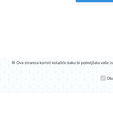
🍪 Ova stranica koristi kolačiće kako bi poboljšala vaše 
Oba