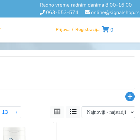
radno vreme radnim danima 8:00-16:00
063-553-574
online@signalshop.rs
Prijava
/
Registracija
0
T
Tabela
Lista
13
›