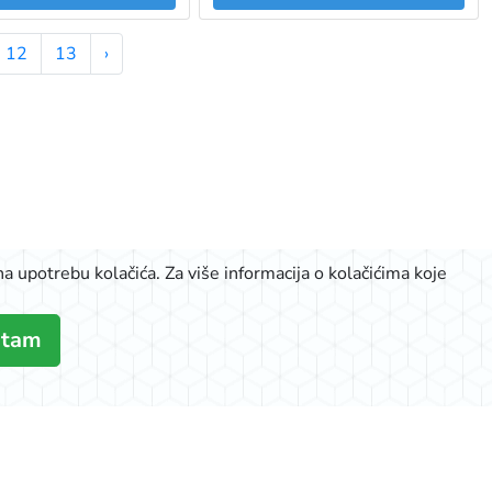
12
13
›
a upotrebu kolačića. Za više informacija o kolačićima koje
atam