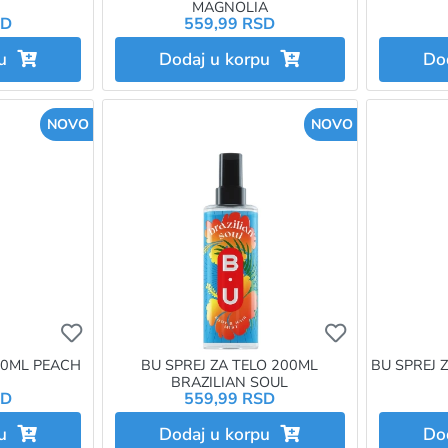
MAGNOLIA
SD
559,99 RSD
pu
Dodaj u korpu
Do
NOVO
NOVO
Ukoliko želite da dodate proizvod u omiljene morat
Ukoliko želit
00ML PEACH
BU SPREJ ZA TELO 200ML
BU SPREJ 
BRAZILIAN SOUL
SD
559,99 RSD
pu
Dodaj u korpu
Do