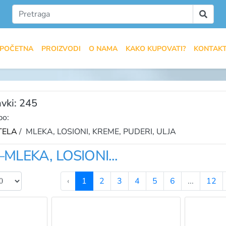
POČETNA
PROIZVODI
O NAMA
KAKO KUPOVATI?
KONTAK
vki: 245
po:
TELA
/ MLEKA, LOSIONI, KREME, PUDERI, ULJA
MLEKA, LOSIONI...
‹
1
2
3
4
5
6
...
12