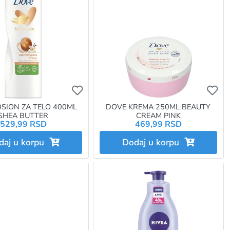
e da budete prijavljeni
e da dodate proizvod u omiljene morate da budete prijavljeni
Ukoliko želite da dodate proizvod u omi
Uk
SION ZA TELO 400ML
DOVE KREMA 250ML BEAUTY
SHEA BUTTER
CREAM PINK
529,99 RSD
469,99 RSD
daj u korpu
Dodaj u korpu