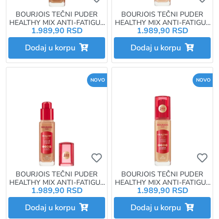
BOURJOIS TEČNI PUDER
BOURJOIS TEČNI PUDER
HEALTHY MIX ANTI-FATIGUE
HEALTHY MIX ANTI-FATIGUE
1.989,90 RSD
1.989,90 RSD
30ML 57N BRONZE
30ML 55N DEEP BEIGE
Dodaj u korpu
Dodaj u korpu
NOVO
NOVO
Ukoliko želite da dodate proizvo
Uk
BOURJOIS TEČNI PUDER
BOURJOIS TEČNI PUDER
HEALTHY MIX ANTI-FATIGUE
HEALTHY MIX ANTI-FATIGUE
1.989,90 RSD
1.989,90 RSD
30ML 56W LIGHT BRONZE
30ML 53W LIGHT BEIGE
Dodaj u korpu
Dodaj u korpu