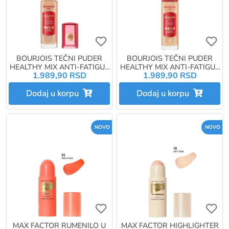
Ukoliko želite da dodate proizvo
Uk
BOURJOIS TEČNI PUDER
BOURJOIS TEČNI PUDER
HEALTHY MIX ANTI-FATIGUE
HEALTHY MIX ANTI-FATIGUE
1.989,90 RSD
1.989,90 RSD
30ML 52.5C ROSE BEIGE
30ML 52W VANILLA
Dodaj u korpu
Dodaj u korpu
NOVO
NOVO
Ukoliko želite da dodate proizvo
Uk
MAX FACTOR RUMENILO U
MAX FACTOR HIGHLIGHTER