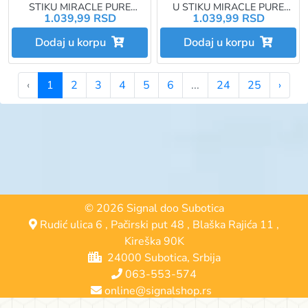
STIKU MIRACLE PURE
U STIKU MIRACLE PURE
1.039,99 RSD
1.039,99 RSD
LUMINOUS TOUCH 35
LUMINOUS TOUCH 10 SOFT
CORAL BLUSH
PEARL
Dodaj u korpu
Dodaj u korpu
‹
1
2
3
4
5
6
...
24
25
›
© 2026 Signal doo Subotica
Rudić ulica 6
,
Pačirski put 48
,
Blaška Rajića 11
,
Kireška 90K
24000 Subotica, Srbija
063-553-574
online@signalshop.rs