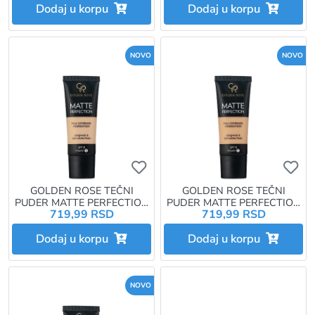
Dodaj u korpu
Dodaj u korpu
NOVO
NOVO
Ukoliko želite da dodate proizvo
Uk
GOLDEN ROSE TEČNI
GOLDEN ROSE TEČNI
PUDER MATTE PERFECTION
PUDER MATTE PERFECTION
719,99 RSD
719,99 RSD
N4
N5
Dodaj u korpu
Dodaj u korpu
NOVO