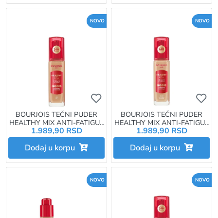
NOVO
NOVO
Ukoliko želite da dodate proizvo
Uk
BOURJOIS TEČNI PUDER
BOURJOIS TEČNI PUDER
HEALTHY MIX ANTI-FATIGUE
HEALTHY MIX ANTI-FATIGUE
1.989,90 RSD
1.989,90 RSD
30ML 54N BEIGE
30ML 52.2W GOLDEN BEIGE
Dodaj u korpu
Dodaj u korpu
NOVO
NOVO