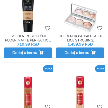
Ukoliko želite da dodate proizvo
Uk
GOLDEN ROSE TEČNI
GOLDEN ROSE PALETA ZA
PUDER MATTE PERFECTION
LICE STROBING
719,99 RSD
1.489,99 RSD
N6
HIGHLIGHTER
Dodaj u korpu
Dodaj u korpu
NOVO
NOVO
Ukoliko želite da dodate proizvo
Uk