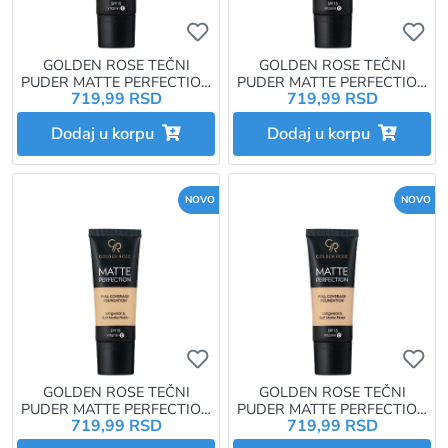
Ukoliko želite da dodate proizvo
Uk
GOLDEN ROSE TEČNI
GOLDEN ROSE TEČNI
PUDER MATTE PERFECTION
PUDER MATTE PERFECTION
719,99 RSD
719,99 RSD
N7
N1
Dodaj u korpu
Dodaj u korpu
NOVO
NOVO
Ukoliko želite da dodate proizvo
Uk
GOLDEN ROSE TEČNI
GOLDEN ROSE TEČNI
PUDER MATTE PERFECTION
PUDER MATTE PERFECTION
719,99 RSD
719,99 RSD
N2
N3