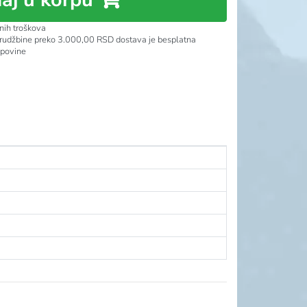
nih troškova
rudžbine preko 3.000,00 RSD dostava je besplatna
upovine