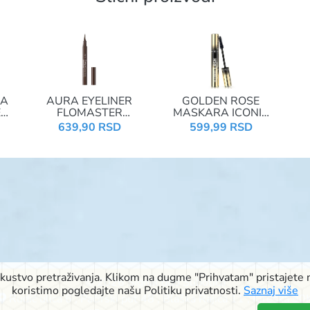
RA
AURA EYELINER
GOLDEN ROSE
E
FLOMASTER
MASKARA ICONIC
BROWN&PERFECT
LASH INTENSE
O
639,90 RSD
599,99 RSD
BLACK
iskustvo pretraživanja. Klikom na dugme "Prihvatam" pristajete n
© 2026 Signal doo Subotica
koristimo pogledajte našu Politiku privatnosti.
Saznaj više
Rudić ulica 6
,
Pačirski put 48
,
Blaška Rajića 11
,
Kireška 90