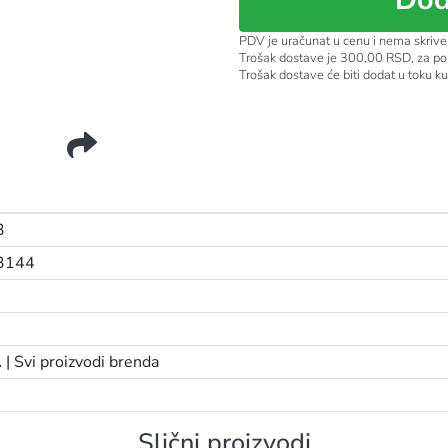
PDV je uračunat u cenu i nema skrive
Trošak dostave je 300,00 RSD, za po
Trošak dostave će biti dodat u toku k
BRVE 01
3
3144
 |
Svi proizvodi brenda
Slični proizvodi