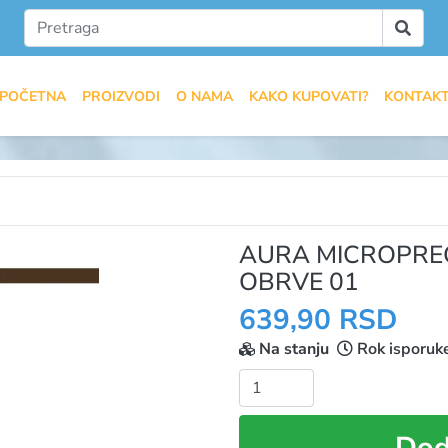
POČETNA
PROIZVODI
O NAMA
KAKO KUPOVATI?
KONTAK
AURA MICROPREC
OBRVE 01
639,90 RSD
Na stanju
Rok isporuk
Količina:
Dod