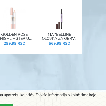
GOLDEN ROSE
MAYBELLINE
HIGHLIHGTER U
OLOVKA ZA OBRVE
LOVCI NUDE LOOK
SATIN DUO EXPRESS
299,99 RSD
569,99 RSD
NUDE RADIANCE
04
001
a upotrebu kolačića. Za više informacija o kolačićima koje
K