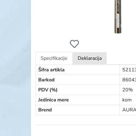
AURA MICROPRECISION FLOMASTER ZA O
Specifikacije
Deklaracija
Šifra artikla
5211
Barkod
8604
PDV (%)
20%
Jedinica mere
kom
Brend
AURA