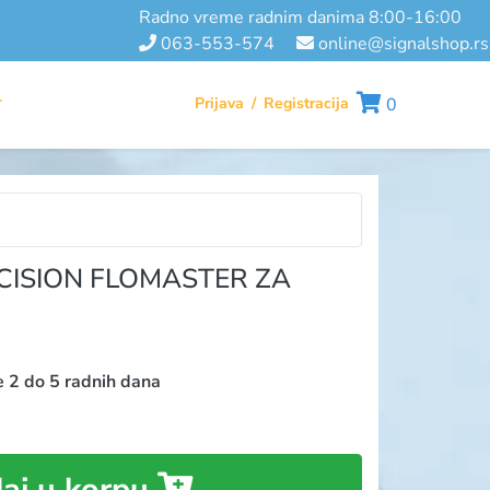
radno vreme radnim danima 8:00-16:00
063-553-574
online@signalshop.rs
Prijava
/
Registracija
0
T
ISION FLOMASTER ZA
e 2 do 5 radnih dana
aj u korpu