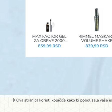
MAX FACTOR GEL
RIMMEL MASKA
ZA OBRVE 2000
VOLUME SHAK
CALORIE BROW
9ML BLACK
859,99 RSD
839,99 RSD
SCULPT CLEAR
🍪 Ova stranica koristi kolačiće kako bi poboljšala vaše 