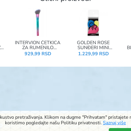
INTERVION ČETKICA
GOLDEN ROSE
ZA
ZA RUMENILO
SUNĐERI MINI
B
SILVER 415458
BEAUTY BLENDER
929,99 RSD
1.229,99 RSD
SET
iskustvo pretraživanja. Klikom na dugme "Prihvatam" pristajete n
© 2026 Signal doo Subotica
koristimo pogledajte našu Politiku privatnosti.
Saznaj više
Rudić ulica 6
,
Pačirski put 48
,
Blaška Rajića 11
,
Kireška 90