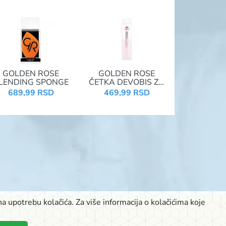
GOLDEN ROSE
GOLDEN ROSE
LENDING SPONGE
ČETKA DEVOBIS ZA
HIGHLIGHTER
689,99 RSD
469,99 RSD
a upotrebu kolačića. Za više informacija o kolačićima koje
K