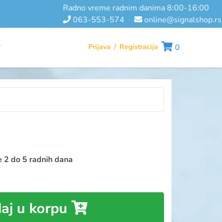
radno vreme radnim danima 8:00-16:00
063-553-574
online@signalshop.rs
Prijava
/
Registracija
0
T
e 2 do 5 radnih dana
aj u korpu