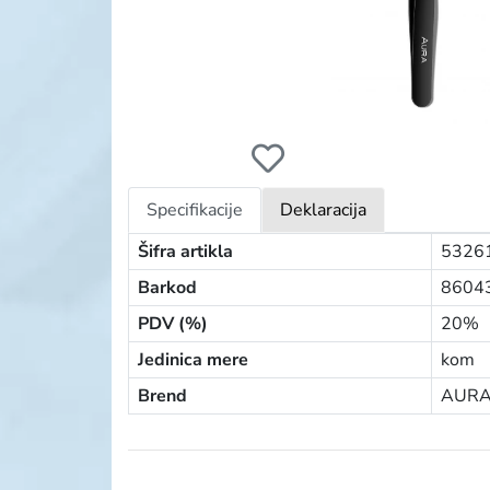
AURA PINCETA
Specifikacije
Deklaracija
Šifra artikla
5326
Barkod
8604
PDV (%)
20%
Jedinica mere
kom
Brend
AURA