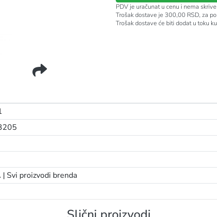
PDV je uračunat u cenu i nema skrive
Trošak dostave je 300,00 RSD, za po
Trošak dostave će biti dodat u toku k
1
3205
 |
Svi proizvodi brenda
Slični proizvodi