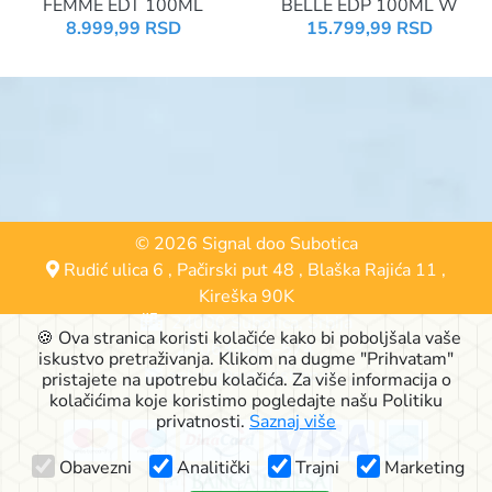
FEMME EDT 100ML
BELLE EDP 100ML W
8.999,99 RSD
15.799,99 RSD
© 2026 Signal doo Subotica
Rudić ulica 6
,
Pačirski put 48
,
Blaška Rajića 11
,
Kireška 90K
24000 Subotica, Srbija
🍪 Ova stranica koristi kolačiće kako bi poboljšala vaše
063-553-574
iskustvo pretraživanja. Klikom na dugme "Prihvatam"
online@signalshop.rs
pristajete na upotrebu kolačića. Za više informacija o
kolačićima koje koristimo pogledajte našu Politiku
privatnosti.
Saznaj više
Obavezni
Analitički
Trajni
Marketing