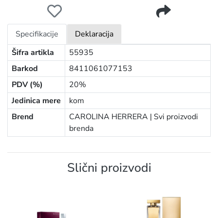
CAROLINA HERRERA LA BOMBA EDP 50ML W
Specifikacije
Deklaracija
Šifra artikla
55935
Barkod
8411061077153
PDV (%)
20%
Jedinica mere
kom
Brend
CAROLINA HERRERA |
Svi proizvodi
brenda
Slični proizvodi