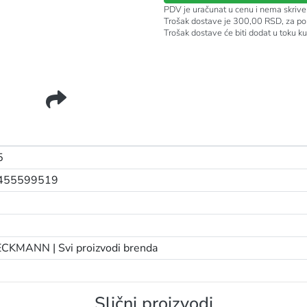
PDV je uračunat u cenu i nema skrive
Trošak dostave je 300,00 RSD, za po
Trošak dostave će biti dodat u toku k
5
455599519
ECKMANN |
Svi proizvodi brenda
Slični proizvodi