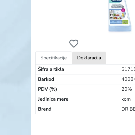
DR.BECKMANN ČISTAČ FRIŽIDERA 250ML
Specifikacije
Deklaracija
Šifra artikla
5171
Barkod
4008
PDV (%)
20%
Jedinica mere
kom
Brend
DR.B