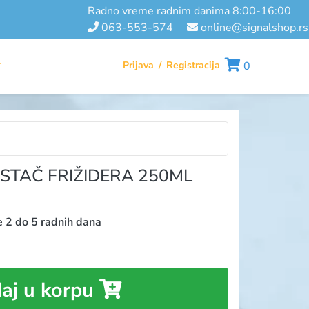
radno vreme radnim danima 8:00-16:00
063-553-574
online@signalshop.rs
Prijava
/
Registracija
0
T
STAČ FRIŽIDERA 250ML
e 2 do 5 radnih dana
aj u korpu