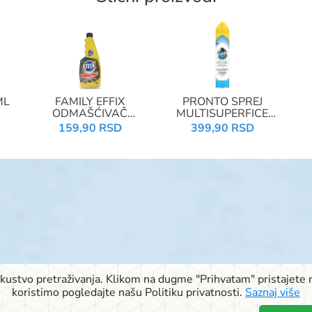
ML
FAMILY EFFIX
PRONTO SPREJ
ODMAŠĆIVAČ
MULTISUPERFICE
750ML REFIL
300ML JASMIN
159,90 RSD
399,90 RSD
121230
iskustvo pretraživanja. Klikom na dugme "Prihvatam" pristajete n
© 2026 Signal doo Subotica
koristimo pogledajte našu Politiku privatnosti.
Saznaj više
Rudić ulica 6
,
Pačirski put 48
,
Blaška Rajića 11
,
Kireška 90