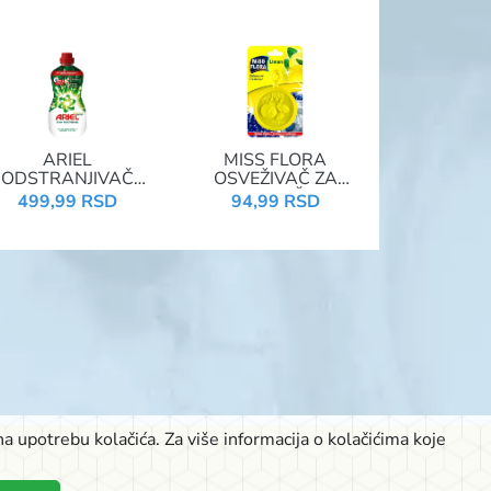
ARIEL
MISS FLORA
ODSTRANJIVAČ
OSVEŽIVAČ ZA
FLEKA 950ML GEL
SUDOMAŠINU
499,99 RSD
94,99 RSD
a upotrebu kolačića. Za više informacija o kolačićima koje
K