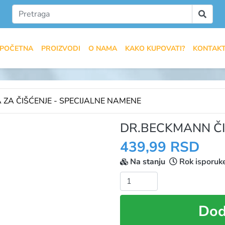
POČETNA
PROIZVODI
O NAMA
KAKO KUPOVATI?
KONTAK
 ZA ČIŠĆENJE - SPECIJALNE NAMENE
DR.BECKMANN ČI
439,99 RSD
Na stanju
Rok isporuk
Količina:
Dod