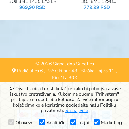
BOJI 8ML 1435 LASER
BOJI 8ML 1298
DIAMOND NICKEL
AVOCADO
969,90 RSD
779,99 RSD
© 2026 Signal doo Subotica
Rudić ulica 6
,
Pačirski put 48
,
Blaška Rajića 11
,
Kireška 90K
24000 Subotica, Srbija
🍪 Ova stranica koristi kolačiće kako bi poboljšala vaše
063-553-574
iskustvo pretraživanja. Klikom na dugme "Prihvatam"
online@signalshop.rs
pristajete na upotrebu kolačića. Za više informacija o
kolačićima koje koristimo pogledajte našu Politiku
privatnosti.
Saznaj više
Obavezni
Analitički
Trajni
Marketing