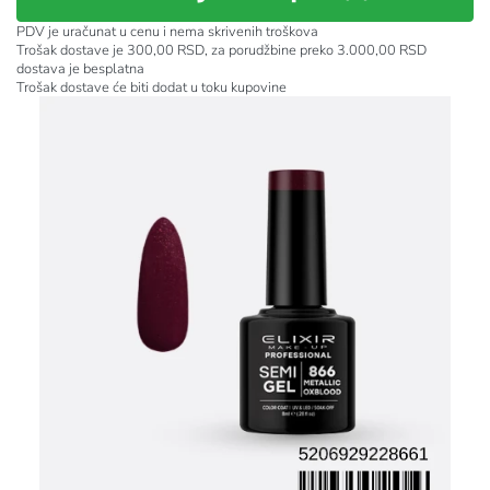
PDV je uračunat u cenu i nema skrivenih troškova
Trošak dostave je 300,00 RSD, za porudžbine preko 3.000,00 RSD
dostava je besplatna
Trošak dostave će biti dodat u toku kupovine