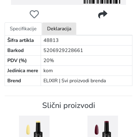
ELIXIR SEMI GEL LAK U BOJI 8ML 866 METALLIC OXBLOO
Specifikacije
Deklaracija
Šifra artikla
48813
Barkod
5206929228661
PDV (%)
20%
Jedinica mere
kom
Brend
ELIXIR |
Svi proizvodi brenda
Slični proizvodi