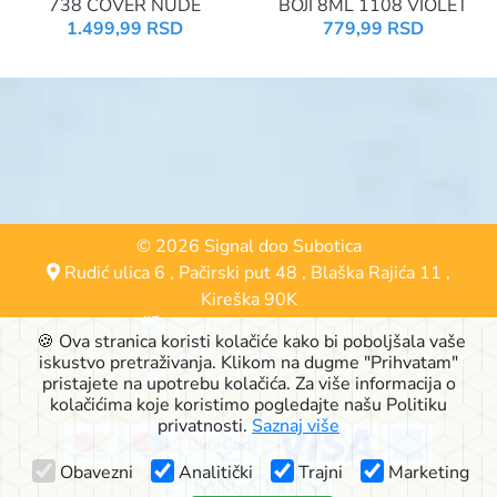
738 COVER NUDE
BOJI 8ML 1108 VIOLET
1.499,99 RSD
779,99 RSD
© 2026 Signal doo Subotica
Rudić ulica 6
,
Pačirski put 48
,
Blaška Rajića 11
,
Kireška 90K
24000 Subotica, Srbija
🍪 Ova stranica koristi kolačiće kako bi poboljšala vaše
063-553-574
iskustvo pretraživanja. Klikom na dugme "Prihvatam"
online@signalshop.rs
pristajete na upotrebu kolačića. Za više informacija o
kolačićima koje koristimo pogledajte našu Politiku
privatnosti.
Saznaj više
Obavezni
Analitički
Trajni
Marketing