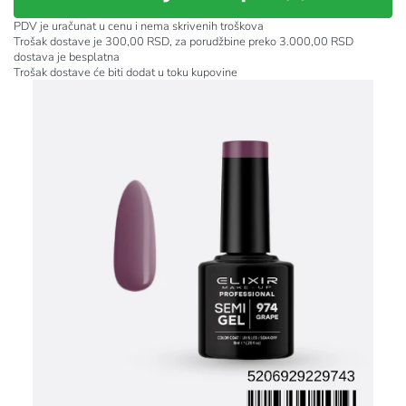
PDV je uračunat u cenu i nema skrivenih troškova
Trošak dostave je 300,00 RSD, za porudžbine preko 3.000,00 RSD
dostava je besplatna
Trošak dostave će biti dodat u toku kupovine