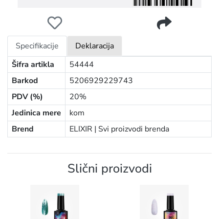
ELIXIR SEMI GEL LAK U BOJI 8ML 974 GRAPE
Specifikacije
Deklaracija
Šifra artikla
54444
Barkod
5206929229743
PDV (%)
20%
Jedinica mere
kom
Brend
ELIXIR |
Svi proizvodi brenda
Slični proizvodi