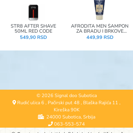
STR8 AFTER SHAVE
AFRODITA MEN ŠAMPON
50ML RED CODE
ZA BRADU I BRKOVE
125ML
549,90 RSD
449,99 RSD
© 2026 Signal doo Subotica
Rudić ulica 6
,
Pačirski put 48
,
Blaška Rajića 11
,
Kireška 90K
24000 Subotica, Srbija
063-553-574
online@signalshop.rs