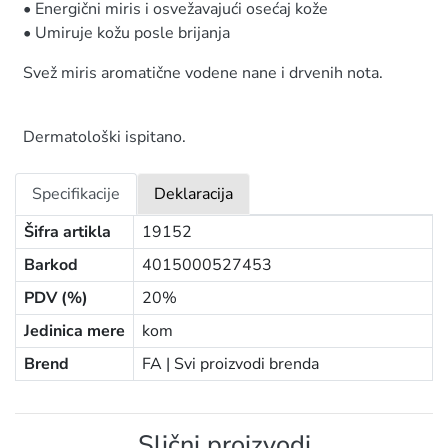
• Energični miris i osvežavajući osećaj kože
• Umiruje kožu posle brijanja
Svež miris aromatične vodene nane i drvenih nota.
Dermatološki ispitano.
Specifikacije
Deklaracija
Šifra artikla
19152
Barkod
4015000527453
PDV (%)
20%
Jedinica mere
kom
Brend
FA |
Svi proizvodi brenda
Slični proizvodi