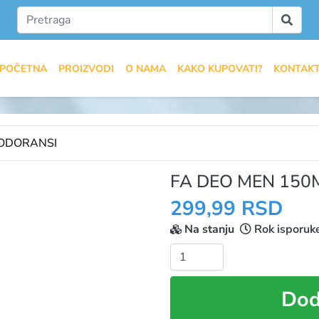
POČETNA
PROIZVODI
O NAMA
KAKO KUPOVATI?
KONTAK
ODORANSI
FA DEO MEN 150
299,99 RSD
Na stanju
Rok isporuk
Količina:
Dod