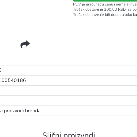
PDV je uračunat u cenu i nema skrive
Trošak dostave je 300,00 RSD, za po
Trošak dostave će biti dodat u toku k
6
100540186
vi proizvodi brenda
Slični proizvodi