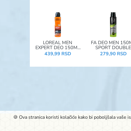
LOREAL MEN
FA DEO MEN 150
EXPERT DEO 150ML
SPORT DOUBLE
THERMIC RESIST
POWER
439,99 RSD
279,90 RSD
🍪 Ova stranica koristi kolačiće kako bi poboljšala vaše 