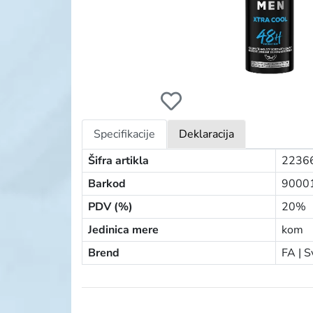
FA DEO MEN 150ML XTRA COOL
Specifikacije
Deklaracija
Šifra artikla
2236
Barkod
9000
PDV (%)
20%
Jedinica mere
kom
Brend
FA |
S