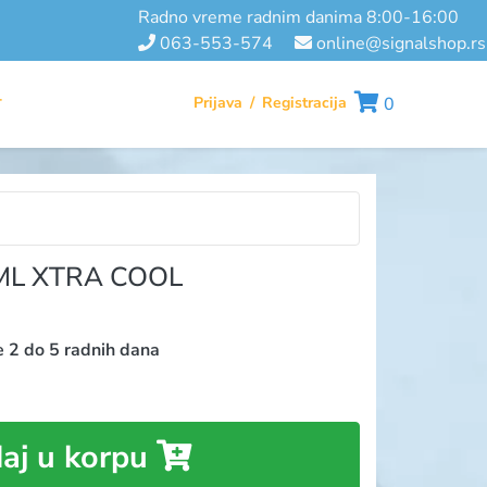
radno vreme radnim danima 8:00-16:00
063-553-574
online@signalshop.rs
Prijava
/
Registracija
0
T
ML XTRA COOL
e 2 do 5 radnih dana
aj u korpu