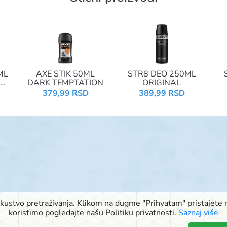
ML
AXE STIK 50ML
STR8 DEO 250ML
DARK TEMPTATION
ORIGINAL
379,99 RSD
389,99 RSD
iskustvo pretraživanja. Klikom na dugme "Prihvatam" pristajete n
© 2026 Signal doo Subotica
koristimo pogledajte našu Politiku privatnosti.
Saznaj više
Rudić ulica 6
,
Pačirski put 48
,
Blaška Rajića 11
,
Kireška 90