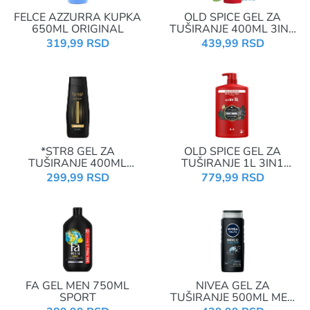
FELCE AZZURRA KUPKA
OLD SPICE GEL ZA
650ML ORIGINAL
TUŠIRANJE 400ML 3IN1
COLD SPICE
319,99 RSD
439,99 RSD
*STR8 GEL ZA
OLD SPICE GEL ZA
TUŠIRANJE 400ML
TUŠIRANJE 1L 3IN1
AHEAD REDIZ
PUMPICA WOLFTHORN
299,99 RSD
779,99 RSD
FA GEL MEN 750ML
NIVEA GEL ZA
SPORT
TUŠIRANJE 500ML MEN
ROCK SALT 84085