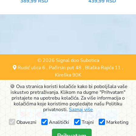
389,99 RSD
439,99 RSD
© 2026 Signal doo Subotica
Rudić ulica 6
,
Pačirski put 48
,
Blaška Rajića 11
,
Kireška 90K
24000 Subotica, Srbija
🍪 Ova stranica koristi kolačiće kako bi poboljšala vaše
063-553-574
iskustvo pretraživanja. Klikom na dugme "Prihvatam"
online@signalshop.rs
pristajete na upotrebu kolačića. Za više informacija o
kolačićima koje koristimo pogledajte našu Politiku
privatnosti.
Saznaj više
Obavezni
Analitički
Trajni
Marketing
Prihvatam