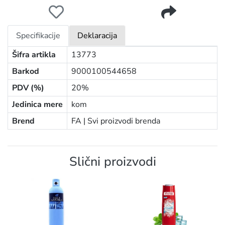
FA GEL MEN 250ML EXTREM COOL
Specifikacije
Deklaracija
Šifra artikla
13773
Barkod
9000100544658
PDV (%)
20%
Jedinica mere
kom
Brend
FA |
Svi proizvodi brenda
Slični proizvodi