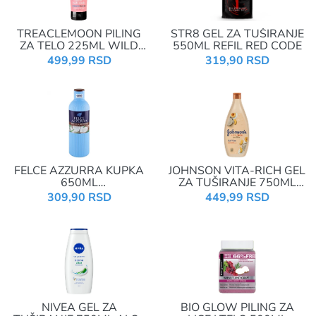
TREACLEMOON PILING
STR8 GEL ZA TUŠIRANJE
ZA TELO 225ML WILD
550ML REFIL RED CODE
CHERRY
499,99 RSD
319,90 RSD
FELCE AZZURRA KUPKA
JOHNSON VITA-RICH GEL
650ML
ZA TUŠIRANJE 750ML
COCCO&BAMBOO
JOGURT, BRESKVA I
309,90 RSD
449,99 RSD
KOKOS
NIVEA GEL ZA
BIO GLOW PILING ZA