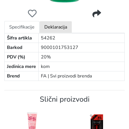
FA GEL W.400ML CALMIGN GLOWING GARDENIA
Specifikacije
Deklaracija
Šifra artikla
54262
Barkod
9000101753127
PDV (%)
20%
Jedinica mere
kom
Brend
FA |
Svi proizvodi brenda
Slični proizvodi