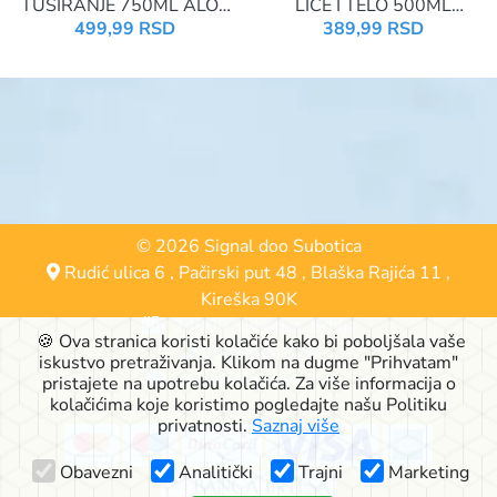
TUŠIRANJE 750ML ALOE
LICE I TELO 500ML
VERA 82697
WALNUT&GRAPE
499,99 RSD
389,99 RSD
© 2026 Signal doo Subotica
Rudić ulica 6
,
Pačirski put 48
,
Blaška Rajića 11
,
Kireška 90K
24000 Subotica, Srbija
🍪 Ova stranica koristi kolačiće kako bi poboljšala vaše
063-553-574
iskustvo pretraživanja. Klikom na dugme "Prihvatam"
online@signalshop.rs
pristajete na upotrebu kolačića. Za više informacija o
kolačićima koje koristimo pogledajte našu Politiku
privatnosti.
Saznaj više
Obavezni
Analitički
Trajni
Marketing