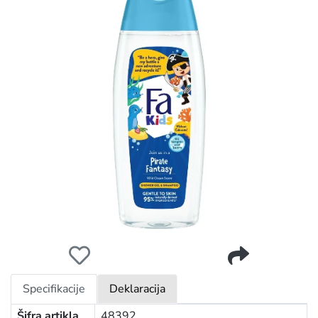
FA GEL&ŠAMPON KIDS 400ML PIRATE FANTASY
Specifikacije
Deklaracija
Šifra artikla
48392