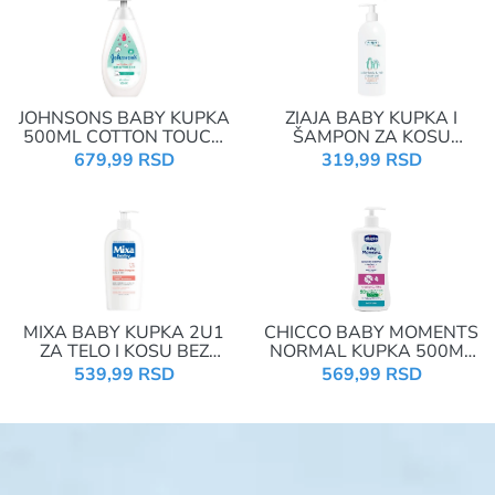
JOHNSONS BABY KUPKA
ZIAJA BABY KUPKA I
500ML COTTON TOUCH
ŠAMPON ZA KOSU
2U1-PUMPICA
400ML OD 6 MESECI
679,99 RSD
319,99 RSD
MIXA BABY KUPKA 2U1
CHICCO BABY MOMENTS
ZA TELO I KOSU BEZ
NORMAL KUPKA 500ML
SAPUNA 400ML
RELAX
539,99 RSD
569,99 RSD