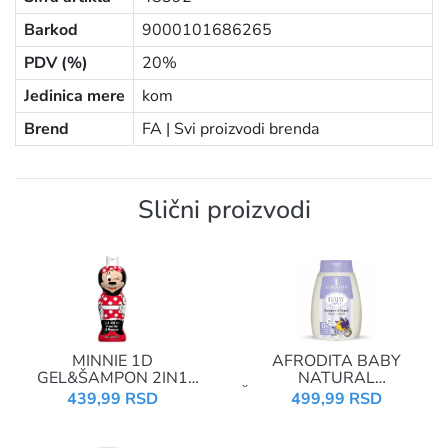
Barkod
9000101686265
PDV (%)
20%
Jedinica mere
kom
Brend
FA |
Svi proizvodi brenda
Slični proizvodi
MINNIE 1D
AFRODITA BABY
GEL&ŠAMPON 2IN1
NATURAL
400ML
ŠAMPON&KUPKA 200ML
439,99 RSD
499,99 RSD