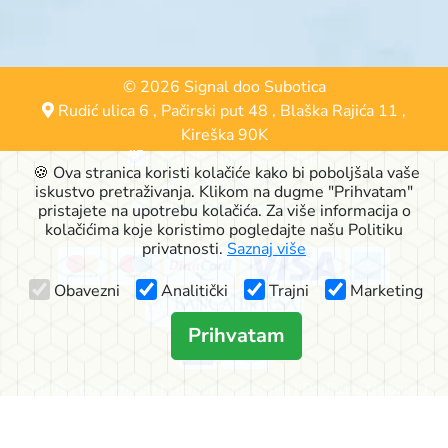
© 2026 Signal doo Subotica
Rudić ulica 6
,
Pačirski put 48
,
Blaška Rajića 11
,
Kireška 90K
24000 Subotica, Srbija
🍪 Ova stranica koristi kolačiće kako bi poboljšala vaše
063-553-574
iskustvo pretraživanja. Klikom na dugme "Prihvatam"
online@signalshop.rs
pristajete na upotrebu kolačića. Za više informacija o
kolačićima koje koristimo pogledajte našu Politiku
privatnosti.
Saznaj više
Obavezni
Analitički
Trajni
Marketing
Prihvatam
Politika privatnosti
|
Uslovi korišćenja
|
Podaci o trgovcu
|
Način dostave
|
Reklamacije
|
Kako kupovati?
|
O nama