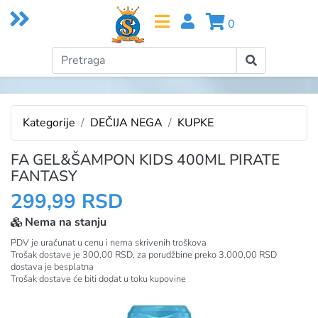
0
Kategorije
DEČIJA NEGA
KUPKE
FA GEL&ŠAMPON KIDS 400ML PIRATE
FANTASY
299,99 RSD
Nema na stanju
PDV je uračunat u cenu i nema skrivenih troškova
Trošak dostave je 300,00 RSD, za porudžbine preko 3.000,00 RSD
dostava je besplatna
Trošak dostave će biti dodat u toku kupovine