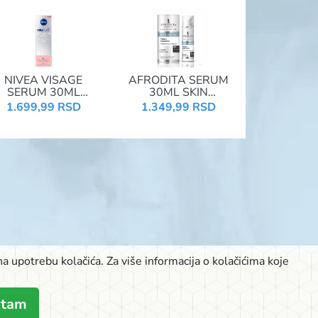
NIVEA VISAGE
AFRODITA SERUM
SERUM 30ML
30ML SKIN
CELLULAR PHYTO
SPECIALIST
1.699,99 RSD
1.349,99 RSD
RETINOL
HYALURON VLAŽNI
PROFESSIONAL
KONCENTRAT
94149
a upotrebu kolačića. Za više informacija o kolačićima koje
K
atam