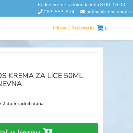
radno vreme radnim danima 8:00-16:00
063-553-574
online@signalshop.rs
Prijava
/
Registracija
0
T
OS KREMA ZA LICE 50ML
NEVNA
e 2 do 5 radnih dana
aj u korpu