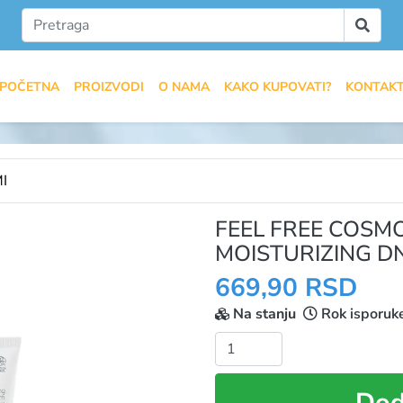
POČETNA
PROIZVODI
O NAMA
KAKO KUPOVATI?
KONTAK
I
FEEL FREE COSM
MOISTURIZING D
669,90 RSD
Na stanju
Rok isporuk
Količina:
Dod