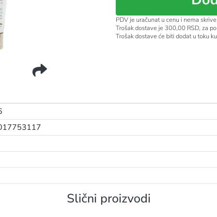
PDV je uračunat u cenu i nema skrive
Trošak dostave je 300,00 RSD, za po
Trošak dostave će biti dodat u toku k
 MOISTURIZING DNEVNA
6
017753117
Slični proizvodi