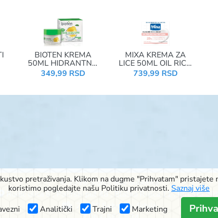
I
BIOTEN KREMA
MIXA KREMA ZA
50ML HIDRANTNA
LICE 50ML OIL RICH
NA
NORMAL DNEVNA
SENSITIVE
349,99 RSD
739,99 RSD
iskustvo pretraživanja. Klikom na dugme "Prihvatam" pristajete n
© 2026 Signal doo Subotica
koristimo pogledajte našu Politiku privatnosti.
Saznaj više
Rudić ulica 6
,
Pačirski put 48
,
Blaška Rajića 11
,
Kireška 90
24000 Subotica, Srbija
Prihv
vezni
Analitički
Trajni
Marketing
063-553-574