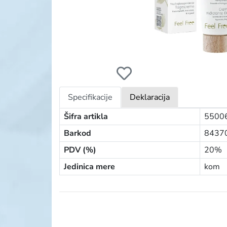
FEEL FREE COSMOS KREMA ZA LICE 50ML
Specifikacije
Deklaracija
Šifra artikla
5500
Barkod
8437
PDV (%)
20%
Jedinica mere
kom