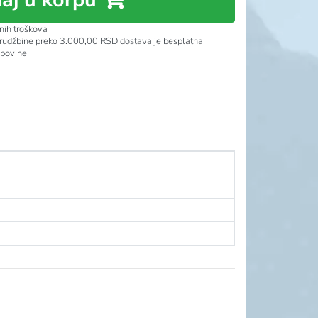
nih troškova
rudžbine preko 3.000,00 RSD dostava je besplatna
upovine