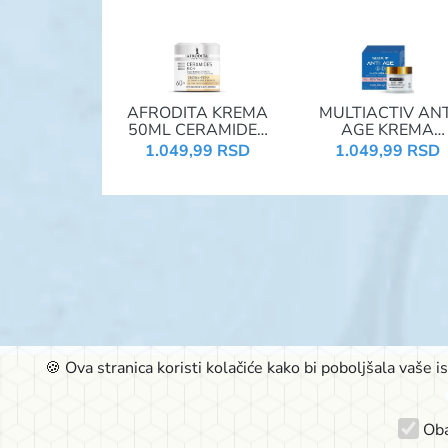
AFRODITA KREMA
MULTIACTIV ANT
50ML CERAMIDES
AGE KREMA
RICH DNEVNA
HRANLJIVA DNEV
1.049,99 RSD
1.049,99 RSD
50ML
🍪 Ova stranica koristi kolačiće kako bi poboljšala vaše 
Oba