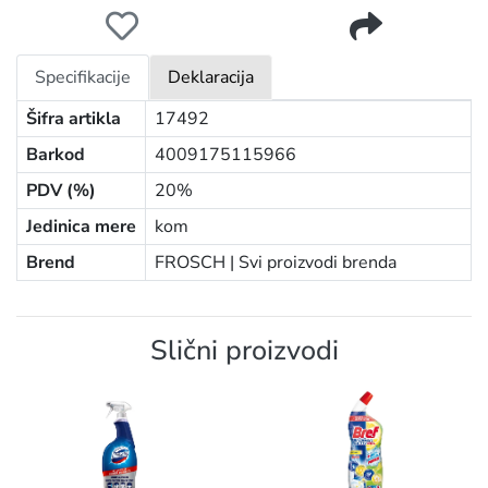
FROSCH WC GEL 750ML LAVANDA
Specifikacije
Deklaracija
Šifra artikla
17492
Barkod
4009175115966
PDV (%)
20%
Jedinica mere
kom
Brend
FROSCH |
Svi proizvodi brenda
Slični proizvodi