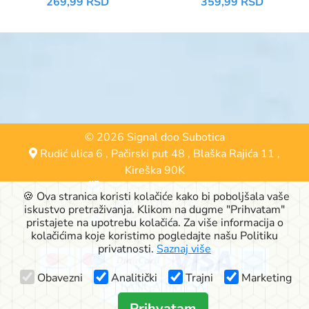
269,99 RSD
359,99 RSD
© 2026 Signal doo Subotica
Rudić ulica 6
,
Pačirski put 48
,
Blaška Rajića 11
,
Kireška 90K
24000 Subotica, Srbija
🍪 Ova stranica koristi kolačiće kako bi poboljšala vaše
063-553-574
iskustvo pretraživanja. Klikom na dugme "Prihvatam"
online@signalshop.rs
pristajete na upotrebu kolačića. Za više informacija o
kolačićima koje koristimo pogledajte našu Politiku
privatnosti.
Saznaj više
Obavezni
Analitički
Trajni
Marketing
Prihvatam