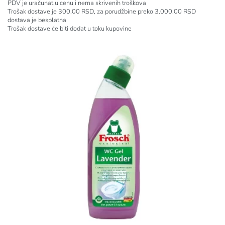
PDV je uračunat u cenu i nema skrivenih troškova
Trošak dostave je 300,00 RSD, za porudžbine preko 3.000,00 RSD
dostava je besplatna
Trošak dostave će biti dodat u toku kupovine