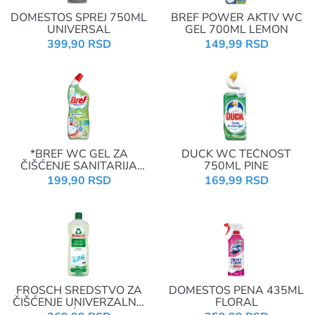
DOMESTOS SPREJ 750ML
BREF POWER AKTIV WC
UNIVERSAL
GEL 700ML LEMON
399,90 RSD
149,99 RSD
*BREF WC GEL ZA
DUCK WC TEČNOST
ČIŠĆENJE SANITARIJA
750ML PINE
NATURE GRAPEFRUIT
199,90 RSD
169,99 RSD
700ML
FROSCH SREDSTVO ZA
DOMESTOS PENA 435ML
ČIŠĆENJE UNIVERZALNO
FLORAL
SA SIRĆETOM 1L