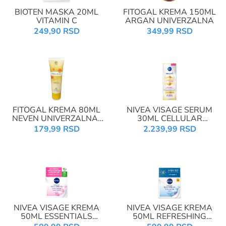
BIOTEN MASKA 20ML
FITOGAL KREMA 150ML
VITAMIN C
ARGAN UNIVERZALNA
249,90 RSD
349,99 RSD
FITOGAL KREMA 80ML
NIVEA VISAGE SERUM
NEVEN UNIVERZALNA-
30ML CELLULAR
TUBA
LUMINOUS ANTI-
179,99 RSD
2.239,99 RSD
PIGMENTFLECKEN 94429
NIVEA VISAGE KREMA
NIVEA VISAGE KREMA
50ML ESSENTIALS
50ML REFRESHING
HIDRATANTNA DNEVNA
VITAMIN E SPF30