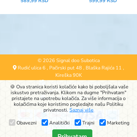
589,99 RSD
599,99 RSD
ZA SUVU KOŽU 81244
DNEVNA 81283
© 2026 Signal doo Subotica
Rudić ulica 6
,
Pačirski put 48
,
Blaška Rajića 11
,
Kireška 90K
24000 Subotica, Srbija
🍪 Ova stranica koristi kolačiće kako bi poboljšala vaše
063-553-574
iskustvo pretraživanja. Klikom na dugme "Prihvatam"
online@signalshop.rs
pristajete na upotrebu kolačića. Za više informacija o
kolačićima koje koristimo pogledajte našu Politiku
privatnosti.
Saznaj više
Obavezni
Analitički
Trajni
Marketing
Prihvatam