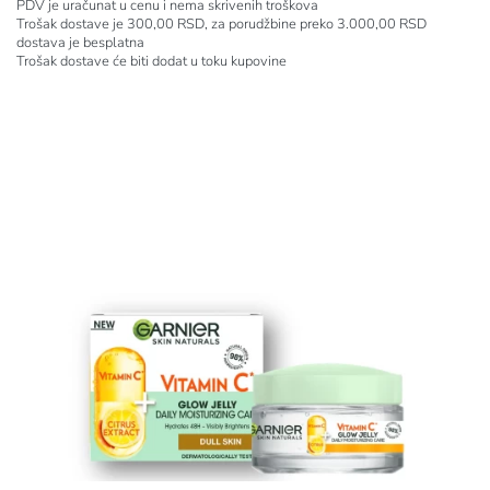
PDV je uračunat u cenu i nema skrivenih troškova
Trošak dostave je 300,00 RSD, za porudžbine preko 3.000,00 RSD
dostava je besplatna
Trošak dostave će biti dodat u toku kupovine