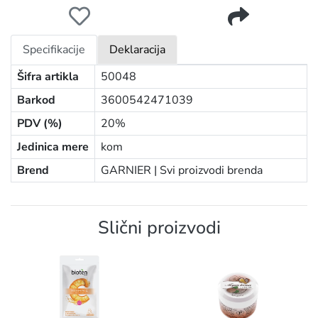
GARNIER SKIN NATURALS VITAMIN C KREMA GEL 50ML
Specifikacije
Deklaracija
Šifra artikla
50048
Barkod
3600542471039
PDV (%)
20%
Jedinica mere
kom
Brend
GARNIER |
Svi proizvodi brenda
Slični proizvodi