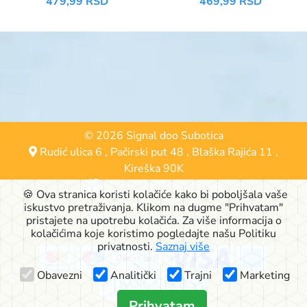
479,99 RSD
469,99 RSD
PLEX
© 2026 Signal doo Subotica
Rudić ulica 6
,
Pačirski put 48
,
Blaška Rajića 11
,
Kireška 90K
24000 Subotica, Srbija
🍪 Ova stranica koristi kolačiće kako bi poboljšala vaše
063-553-574
iskustvo pretraživanja. Klikom na dugme "Prihvatam"
online@signalshop.rs
pristajete na upotrebu kolačića. Za više informacija o
kolačićima koje koristimo pogledajte našu Politiku
privatnosti.
Saznaj više
Obavezni
Analitički
Trajni
Marketing
Prihvatam