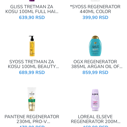
GLISS TRETMAN ZA
*SYOSS REGENERATOR
KOSU 100ML FULL HAIR
440ML COLOR
WONDER SCALP
639,90 RSD
399,90 RSD
ACTIVATOR
SYOSS TRETMAN ZA
OGX REGENERATOR
KOSU 100ML BEAUTY
385ML ARGAN OIL OF
ELIXIR
MOROCCO
689,99 RSD
859,99 RSD
PANTENE REGENERATOR
LOREAL ELSEVE
230ML PRO-V
REGENERATOR 200ML
SMOOTH&SLEEK NUTRI-
HYALURON PLUMP