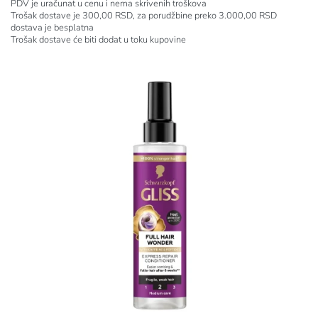
PDV je uračunat u cenu i nema skrivenih troškova
Trošak dostave je 300,00 RSD, za porudžbine preko 3.000,00 RSD
dostava je besplatna
Trošak dostave će biti dodat u toku kupovine