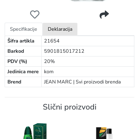
JEAN MARC AFTER SHAVE 100ML BOSSA NOVA
Specifikacije
Deklaracija
Šifra artikla
21654
Barkod
5901815017212
PDV (%)
20%
Jedinica mere
kom
Brend
JEAN MARC |
Svi proizvodi brenda
Slični proizvodi