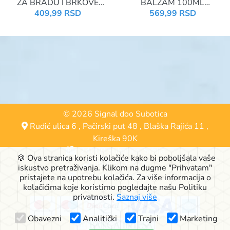
ZA BRADU I BRKOVE
BALZAM 100ML
125ML
SENSITIVE 81306
409,99 RSD
569,99 RSD
© 2026 Signal doo Subotica
Rudić ulica 6
,
Pačirski put 48
,
Blaška Rajića 11
,
Kireška 90K
24000 Subotica, Srbija
🍪 Ova stranica koristi kolačiće kako bi poboljšala vaše
063-553-574
iskustvo pretraživanja. Klikom na dugme "Prihvatam"
online@signalshop.rs
pristajete na upotrebu kolačića. Za više informacija o
kolačićima koje koristimo pogledajte našu Politiku
privatnosti.
Saznaj više
Obavezni
Analitički
Trajni
Marketing