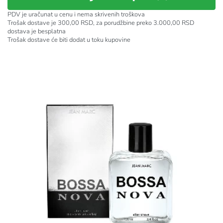
PDV je uračunat u cenu i nema skrivenih troškova
Trošak dostave je 300,00 RSD, za porudžbine preko 3.000,00 RSD
dostava je besplatna
Trošak dostave će biti dodat u toku kupovine