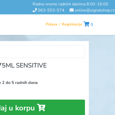
radno vreme radnim danima 8:00-16:00
063-553-574
online@signalshop.rs
Prijava
/
Registracija
0
T
75ML SENSITIVE
e 2 do 5 radnih dana
aj u korpu