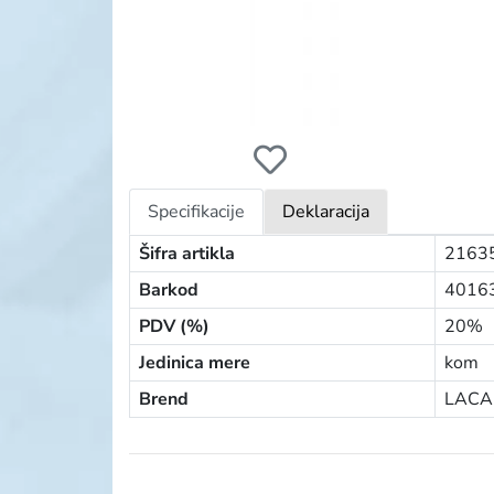
LACALUT PASTA 75ML SENSITIVE
Specifikacije
Deklaracija
Šifra artikla
2163
Barkod
4016
PDV (%)
20%
Jedinica mere
kom
Brend
LACA