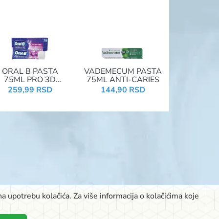
ORAL B PASTA
VADEMECUM PASTA
75ML PRO 3D
75ML ANTI-CARIES
HITE VITALIZING
259,99 RSD
144,90 RSD
FRESH
a upotrebu kolačića. Za više informacija o kolačićima koje
K