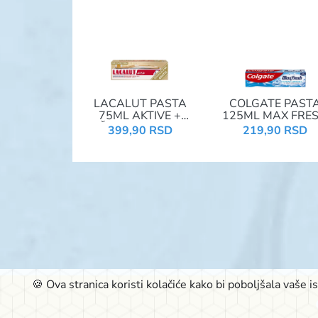
LACALUT PASTA
COLGATE PAST
75ML AKTIVE +
125ML MAX FRE
ČETKICA GOLD
MINT BLUE
399,90 RSD
219,90 RSD
🍪 Ova stranica koristi kolačiće kako bi poboljšala vaše 