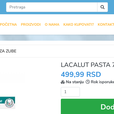
POČETNA
PROIZVODI
O NAMA
KAKO KUPOVATI?
KONTAK
ZA ZUBE
LACALUT PASTA 
499,99 RSD
Na stanju
Rok isporuk
Količina:
Dod