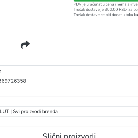
PDV je uračunat u cenu i nema skrive
Trošak dostave je 300,00 RSD, za po
Trošak dostave će biti dodat u toku k
5
369726358
LUT |
Svi proizvodi brenda
Slični proizvodi