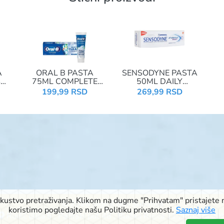
A
ORAL B PASTA
SENSODYNE PASTA
SH
75ML COMPLETE
50ML DAILY
PROTECT&CLEAN
PROTECT MILD MINT
W
199,99 RSD
269,99 RSD
iskustvo pretraživanja. Klikom na dugme "Prihvatam" pristajete n
© 2026 Signal doo Subotica
koristimo pogledajte našu Politiku privatnosti.
Saznaj više
Rudić ulica 6
,
Pačirski put 48
,
Blaška Rajića 11
,
Kireška 90