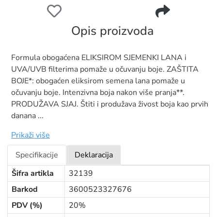
LOREAL ELSEVE REGENERATOR 200ML COLOR VIVE
Opis proizvoda
Formula obogaćena ELIKSIROM SJEMENKI LANA i
UVA/UVB filterima pomaže u očuvanju boje. ZAŠTITA
BOJE*: obogaćen eliksirom semena lana pomaže u
očuvanju boje. Intenzivna boja nakon više pranja**.
PRODUŽAVA SJAJ. Štiti i produžava živost boja kao prvih
danana ...
Prikaži više
Specifikacije
Deklaracija
Šifra artikla
32139
Barkod
3600523327676
PDV (%)
20%