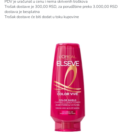
PDV je uračunat u cenu i nema skrivenih troškova
Trošak dostave je 300,00 RSD, za porudžbine preko 3.000,00 RSD
dostava je besplatna
Trošak dostave će biti dodat u toku kupovine