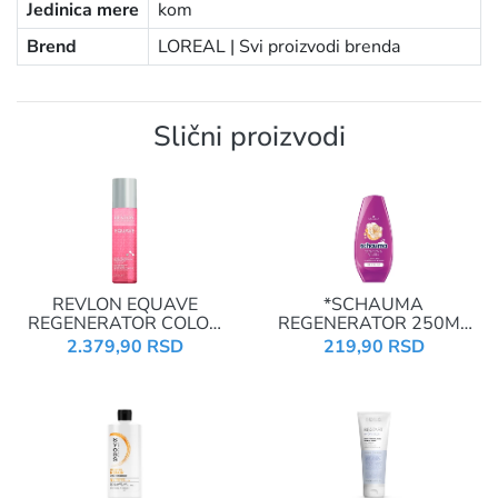
Jedinica mere
kom
Brend
LOREAL |
Svi proizvodi brenda
Slični proizvodi
REVLON EQUAVE
*SCHAUMA
REGENERATOR COLOR
REGENERATOR 250ML
DETANGLING 200ML
STRENGHT&VITALITY
2.379,90 RSD
219,90 RSD
00204