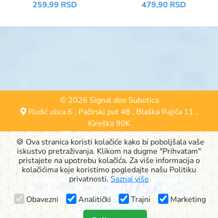
AVOCADO&COCONUT
259,99 RSD
479,90 RSD
MILK
© 2026 Signal doo Subotica
Rudić ulica 6
,
Pačirski put 48
,
Blaška Rajića 11
,
Kireška 90K
24000 Subotica, Srbija
🍪 Ova stranica koristi kolačiće kako bi poboljšala vaše
063-553-574
iskustvo pretraživanja. Klikom na dugme "Prihvatam"
online@signalshop.rs
pristajete na upotrebu kolačića. Za više informacija o
kolačićima koje koristimo pogledajte našu Politiku
privatnosti.
Saznaj više
Obavezni
Analitički
Trajni
Marketing