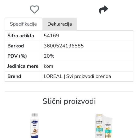
LOREAL ELSEVE ŠAMPON 200ML GROWTH BOOSTER
Specifikacije
Deklaracija
Šifra artikla
54169
Barkod
3600524196585
PDV (%)
20%
Jedinica mere
kom
Brend
LOREAL |
Svi proizvodi brenda
Slični proizvodi