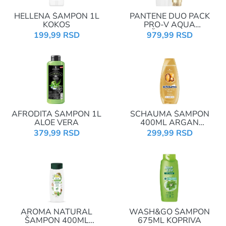
HELLENA ŠAMPON 1L
PANTENE DUO PACK
KOKOS
PRO-V AQUA
LIGHT(ŠAMPON 400ML
199,99 RSD
979,99 RSD
NUTRI-
PLEX+REGENERATOR
220ML 3 MIN MIRACLE)
AFRODITA ŠAMPON 1L
SCHAUMA ŠAMPON
ALOE VERA
400ML ARGAN
OIL&REPAIR
379,99 RSD
299,99 RSD
AROMA NATURAL
WASH&GO ŠAMPON
ŠAMPON 400ML
675ML KOPRIVA