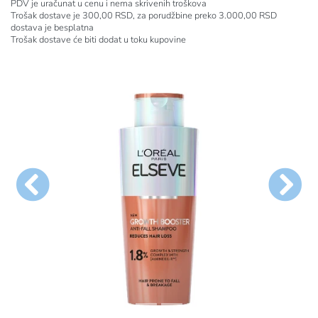
PDV je uračunat u cenu i nema skrivenih troškova
Trošak dostave je 300,00 RSD, za porudžbine preko 3.000,00 RSD
dostava je besplatna
Trošak dostave će biti dodat u toku kupovine
general.previous
genera