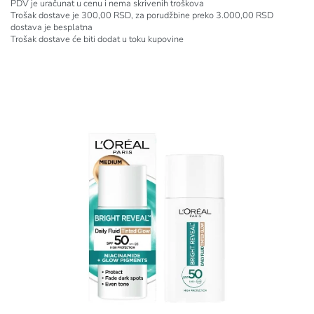
PDV je uračunat u cenu i nema skrivenih troškova
Trošak dostave je 300,00 RSD, za porudžbine preko 3.000,00 RSD
dostava je besplatna
Trošak dostave će biti dodat u toku kupovine