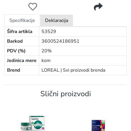
LOREAL FLUID ZA LICE 50ML BRIGHT REVEAL TONIRANI
Specifikacije
Deklaracija
Šifra artikla
53529
Barkod
3600524186951
PDV (%)
20%
Jedinica mere
kom
Brend
LOREAL |
Svi proizvodi brenda
Slični proizvodi