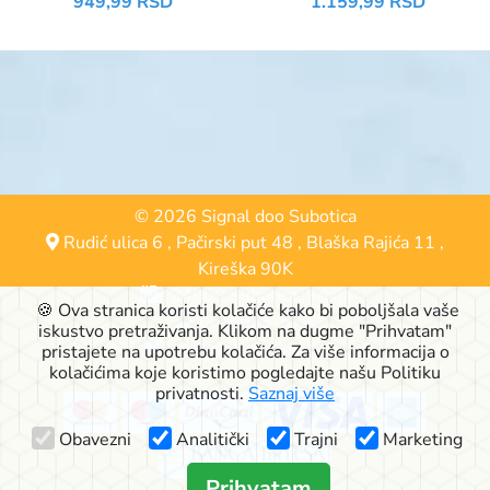
949,99 RSD
1.159,99 RSD
REFINING ZA MEŠOVITU
KOŽU 86795
© 2026 Signal doo Subotica
Rudić ulica 6
,
Pačirski put 48
,
Blaška Rajića 11
,
Kireška 90K
24000 Subotica, Srbija
🍪 Ova stranica koristi kolačiće kako bi poboljšala vaše
063-553-574
iskustvo pretraživanja. Klikom na dugme "Prihvatam"
online@signalshop.rs
pristajete na upotrebu kolačića. Za više informacija o
kolačićima koje koristimo pogledajte našu Politiku
privatnosti.
Saznaj više
Obavezni
Analitički
Trajni
Marketing
Prihvatam