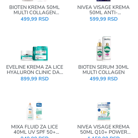
BIOTEN KREMA 50ML
NIVEA VISAGE KREMA
MULTI COLLAGEN
50ML ANTI-
DNEVNA
WRINKLE+FIRMING 45+
499,99 RSD
599,99 RSD
NOĆNA 81272
EVELINE KREMA ZA LICE
BIOTEN SERUM 30ML
HYALURON CLINIC DAY
MULTI COLLAGEN
AND NIGHT 50+ 50ML
899,99 RSD
499,99 RSD
MIXA FLUID ZA LICE
NIVEA VISAGE KREMA
40ML UV SPF 50+
50ML Q10+ POWER
DNEVNI
ANTI-WRINKLE+PORE