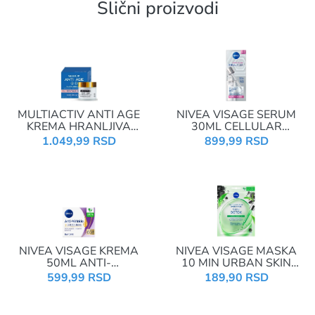
Slični proizvodi
MULTIACTIV ANTI AGE
NIVEA VISAGE SERUM
KREMA HRANLJIVA
30ML CELLULAR
DNEVNA 50ML
HYALURON FILLER
1.049,99 RSD
899,99 RSD
ESSENCE 87097
NIVEA VISAGE KREMA
NIVEA VISAGE MASKA
50ML ANTI-
10 MIN URBAN SKIN
WRINKLE+COUNTRING
DETOX GREEN
599,99 RSD
189,90 RSD
65+ DNEVNA 84966
TEA&CHARCOAL 81265