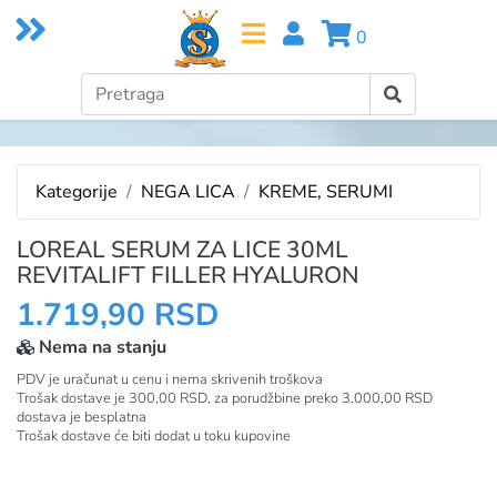
0
Kategorije
NEGA LICA
KREME, SERUMI
LOREAL SERUM ZA LICE 30ML
REVITALIFT FILLER HYALURON
1.719,90 RSD
Nema na stanju
PDV je uračunat u cenu i nema skrivenih troškova
Trošak dostave je 300,00 RSD, za porudžbine preko 3.000,00 RSD
dostava je besplatna
Trošak dostave će biti dodat u toku kupovine