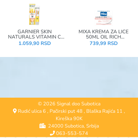
GARNIER SKIN
MIXA KREMA ZA LICE
NATURALS VITAMIN C
50ML OIL RICH
DNEVNI FLUID 40ML SPF
SENSITIVE
1.059,90 RSD
739,99 RSD
50+
© 2026 Signal doo Subotica
Rudić ulica 6
,
Pačirski put 48
,
Blaška Rajića 11
,
Kireška 90K
24000 Subotica, Srbija
063-553-574