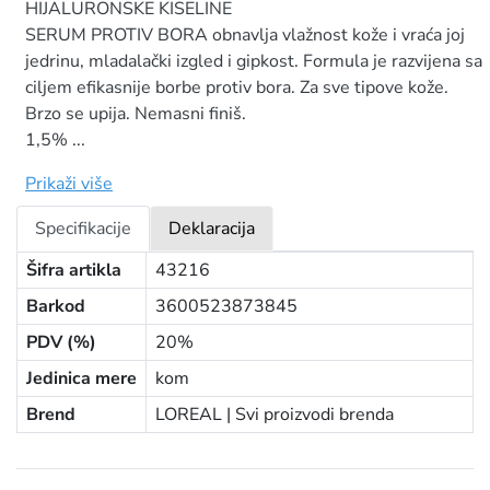
HIJALURONSKE KISELINE
SERUM PROTIV BORA obnavlja vlažnost kože i vraća joj
jedrinu, mladalački izgled i gipkost. Formula je razvijena sa
ciljem efikasnije borbe protiv bora. Za sve tipove kože.
Brzo se upija. Nemasni finiš.
1,5% ...
Prikaži više
Specifikacije
Deklaracija
Šifra artikla
43216
Barkod
3600523873845
PDV (%)
20%
Jedinica mere
kom
Brend
LOREAL |
Svi proizvodi brenda