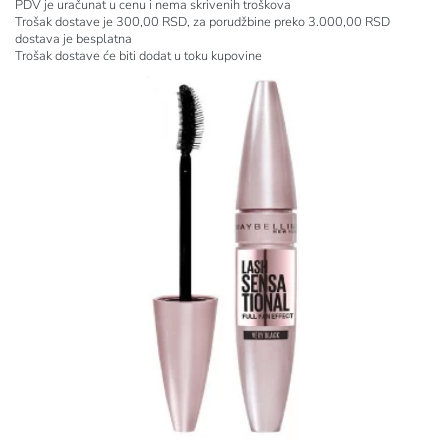
PDV je uračunat u cenu i nema skrivenih troškova
Trošak dostave je 300,00 RSD, za porudžbine preko 3.000,00 RSD
dostava je besplatna
Trošak dostave će biti dodat u toku kupovine