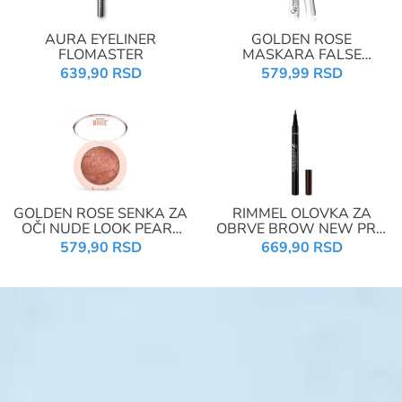
AURA EYELINER
GOLDEN ROSE
FLOMASTER
MASKARA FALSE
LASHES 01
639,90 RSD
579,99 RSD
GOLDEN ROSE SENKA ZA
RIMMEL OLOVKA ZA
OČI NUDE LOOK PEARL
OBRVE BROW NEW PRO
BAKED 02
MICRO 004
579,90 RSD
669,90 RSD