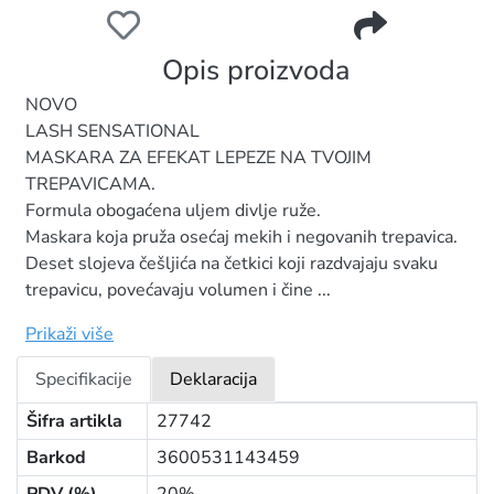
MAYBELLINE MASKARA LASH SENSATIONAL
Opis proizvoda
NOVO
LASH SENSATIONAL
MASKARA ZA EFEKAT LEPEZE NA TVOJIM
TREPAVICAMA.
Formula obogaćena uljem divlje ruže.
Maskara koja pruža osećaj mekih i negovanih trepavica.
Deset slojeva češljića na četkici koji razdvajaju svaku
trepavicu, povećavaju volumen i čine ...
Prikaži više
Specifikacije
Deklaracija
Šifra artikla
27742
Barkod
3600531143459