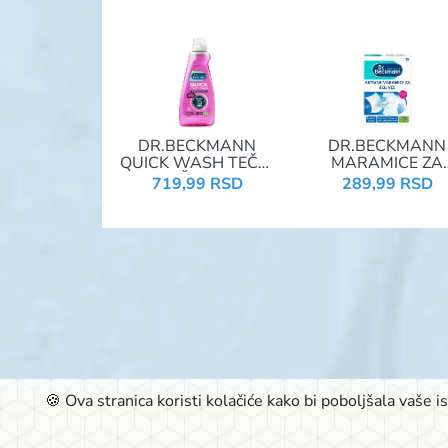
DR.BECKMANN
DR.BECKMANN
QUICK WASH TEČNI
MARAMICE ZA
DETERDŽENT 800ML
BLISTAVO BELI V
719,99 RSD
289,99 RSD
COLOR PROTECT /
15KOM
25 PRANJA
🍪 Ova stranica koristi kolačiće kako bi poboljšala vaše 