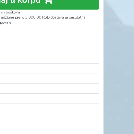
nih troškova
rudžbine preko 3.000,00 RSD dostava je besplatna
upovine