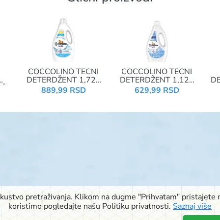
COCCOLINO TEČNI
COCCOLINO TEČNI
DETERDŽENT 1,72L
DETERDŽENT 1,12L
D
EŠ
SENSITIVE
WHITE
889,99 RSD
629,99 RSD
iskustvo pretraživanja. Klikom na dugme "Prihvatam" pristajete n
© 2026 Signal doo Subotica
koristimo pogledajte našu Politiku privatnosti.
Saznaj više
Rudić ulica 6
,
Pačirski put 48
,
Blaška Rajića 11
,
Kireška 90