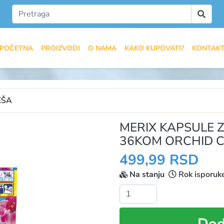
POČETNA
PROIZVODI
O NAMA
KAKO KUPOVATI?
KONTAK
EŠA
MERIX KAPSULE 
36KOM ORCHID 
499,99 RSD
Na stanju
Rok isporuk
Količina:
Dod