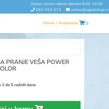
radno vreme radnim danima 8:00-16:00
063-553-574
online@signalshop.rs
Prijava
/
Registracija
0
T
ZA PRANJE VEŠA POWER
COLOR
e 2 do 5 radnih dana
aj u korpu