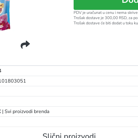
PDV je uračunat u cenu i nema skrive
Trošak dostave je 300,00 RSD, za po
Trošak dostave će biti dodat u toku k
 36KOM ORCHID COLOR
4
101803051
 |
Svi proizvodi brenda
Slični proizvodi