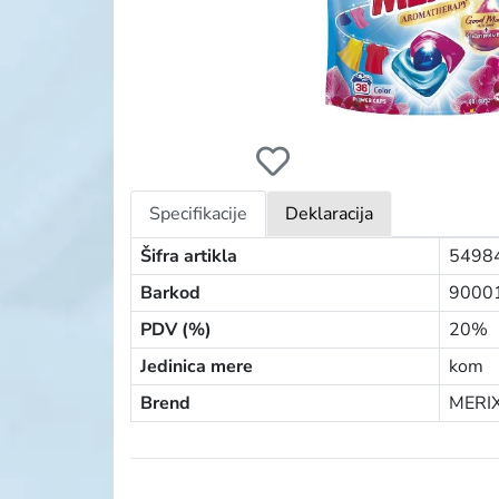
MERIX KAPSULE ZA PRANJE VEŠA POWER
Specifikacije
Deklaracija
Šifra artikla
5498
Barkod
9000
PDV (%)
20%
Jedinica mere
kom
Brend
MERIX