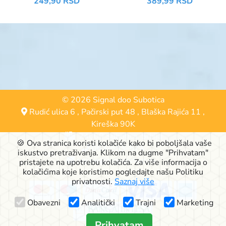
249,90 RSD
389,99 RSD
88616
© 2026 Signal doo Subotica
Rudić ulica 6
,
Pačirski put 48
,
Blaška Rajića 11
,
Kireška 90K
24000 Subotica, Srbija
🍪 Ova stranica koristi kolačiće kako bi poboljšala vaše
063-553-574
iskustvo pretraživanja. Klikom na dugme "Prihvatam"
online@signalshop.rs
pristajete na upotrebu kolačića. Za više informacija o
kolačićima koje koristimo pogledajte našu Politiku
privatnosti.
Saznaj više
Obavezni
Analitički
Trajni
Marketing
Prihvatam