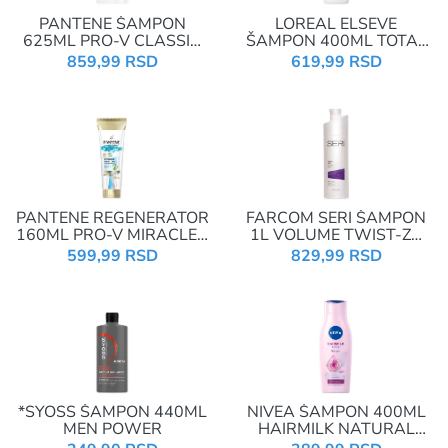
PANTENE ŠAMPON
LOREAL ELSEVE
625ML PRO-V CLASSIC
ŠAMPON 400ML TOTAL
CARE NUTRI-PLEX
REPAIR
859,99 RSD
619,99 RSD
PANTENE REGENERATOR
FARCOM SERI ŠAMPON
160ML PRO-V MIRACLES
1L VOLUME TWIST-ZA
HYDRA GLOW
TANKU KOSU
599,99 RSD
829,99 RSD
*SYOSS ŠAMPON 440ML
NIVEA ŠAMPON 400ML
MEN POWER
HAIRMILK NATURAL
SHINE CARE DULL,TIRED