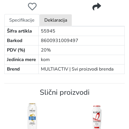
MULTIACTIV SPA AQUA ŠAMPON ZA KOSU 75ML
Specifikacije
Deklaracija
Šifra artikla
55945
Barkod
8600931009497
PDV (%)
20%
Jedinica mere
kom
Brend
MULTIACTIV |
Svi proizvodi brenda
Slični proizvodi