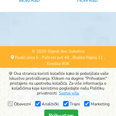
54,90 RSD
79,99 RSD
TURQUOISE
GLICERIN
© 2026 Signal doo Subotica
Rudić ulica 6
,
Pačirski put 48
,
Blaška Rajića 11
,
Kireška 90K
24000 Subotica, Srbija
🍪 Ova stranica koristi kolačiće kako bi poboljšala vaše
063-553-574
iskustvo pretraživanja. Klikom na dugme "Prihvatam"
online@signalshop.rs
pristajete na upotrebu kolačića. Za više informacija o
kolačićima koje koristimo pogledajte našu Politiku
privatnosti.
Saznaj više
Obavezni
Analitički
Trajni
Marketing
Prihvatam