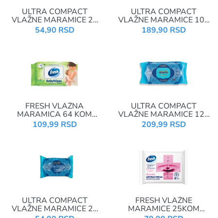
ULTRA COMPACT
ULTRA COMPACT
VLAŽNE MARAMICE 20
VLAŽNE MARAMICE 100
KOM TRAVEL ANGELS
KOM TRADITIONAL
54,90 RSD
189,90 RSD
FRESH VLAŽNA
ULTRA COMPACT
MARAMICA 64 KOM
VLAŽNE MARAMICE 120
BABY CHAMOMILE SA
KOM TURQUISE
109,99 RSD
209,99 RSD
POKLOPCEM
ULTRA COMPACT
FRESH VLAŽNE
VLAŽNE MARAMICE 20
MARAMICE 25KOM
KOM TRAVEL
ANTIBAKTERIAL