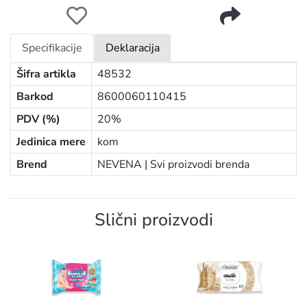
NEVENA HEMORO VLAŽNE MARAMICE 60KOM
Specifikacije
Deklaracija
Šifra artikla
48532
Barkod
8600060110415
PDV (%)
20%
Jedinica mere
kom
Brend
NEVENA |
Svi proizvodi brenda
Slični proizvodi