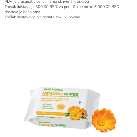
PDV je uračunat u cenu i nema skrivenih troškova
Trošak dostave je 300,00 RSD, za porudžbine preko 3.000,00 RSD
dostava je besplatna
Trošak dostave će biti dodat u toku kupovine