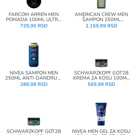
FARCOM ARREN MEN
AMERICAN CREW MEN
POMADA 100ML ULTRA
ŠAMPON 250ML
HOLD
FORMING PRE-STYLING
729,90 RSD
2.159,99 RSD
0757
NIVEA ŠAMPON MEN
SCHWARZKOPF GOT2B
250ML ANTI-DANDRUFF
KREMA ZA KOSU 100ML
POWER 81533
WAVES
289,99 RSD
569,99 RSD
SCHWARZKOPF GOT2B
NIVEA MEN GEL ZA KOSU