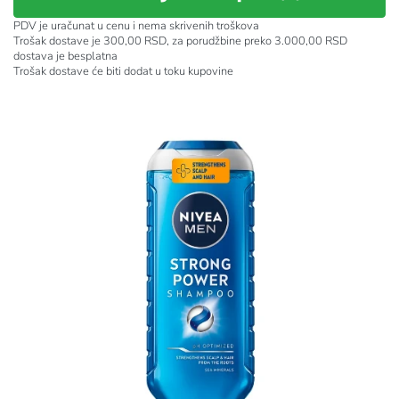
PDV je uračunat u cenu i nema skrivenih troškova
Trošak dostave je 300,00 RSD, za porudžbine preko 3.000,00 RSD
dostava je besplatna
Trošak dostave će biti dodat u toku kupovine