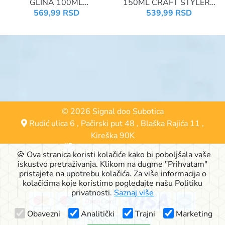
GLINA 100ML
150ML CRAFT STYLERS
PHENOMENAL
FIXATING 89033
569,99 RSD
539,99 RSD
© 2026 Signal doo Subotica
Rudić ulica 6
,
Pačirski put 48
,
Blaška Rajića 11
,
Kireška 90K
24000 Subotica, Srbija
🍪 Ova stranica koristi kolačiće kako bi poboljšala vaše
063-553-574
iskustvo pretraživanja. Klikom na dugme "Prihvatam"
online@signalshop.rs
pristajete na upotrebu kolačića. Za više informacija o
kolačićima koje koristimo pogledajte našu Politiku
privatnosti.
Saznaj više
Obavezni
Analitički
Trajni
Marketing