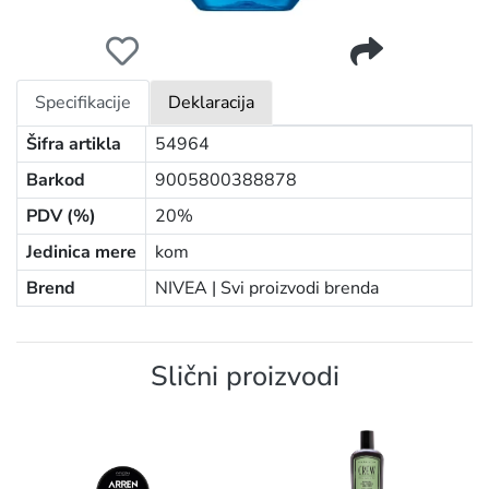
NIVEA ŠAMPON MEN 250ML STRONG POWER 81423
Specifikacije
Deklaracija
Šifra artikla
54964
Barkod
9005800388878
PDV (%)
20%
Jedinica mere
kom
Brend
NIVEA |
Svi proizvodi brenda
Slični proizvodi