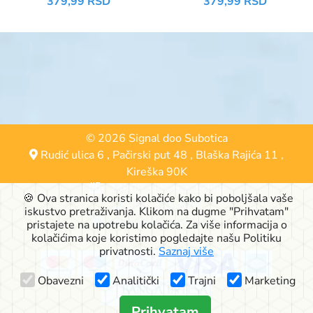
379,99 RSD
379,99 RSD
© 2026 Signal doo Subotica
Rudić ulica 6
,
Pačirski put 48
,
Blaška Rajića 11
,
Kireška 90K
24000 Subotica, Srbija
🍪 Ova stranica koristi kolačiće kako bi poboljšala vaše
063-553-574
iskustvo pretraživanja. Klikom na dugme "Prihvatam"
online@signalshop.rs
pristajete na upotrebu kolačića. Za više informacija o
kolačićima koje koristimo pogledajte našu Politiku
privatnosti.
Saznaj više
Obavezni
Analitički
Trajni
Marketing
Prihvatam