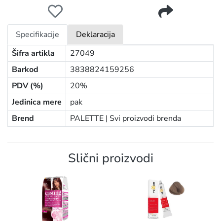
PALETTE ICC BOJA ZA KOSU E20 SUPER SVETLO PLAVA 
Specifikacije
Deklaracija
Šifra artikla
27049
Barkod
3838824159256
PDV (%)
20%
Jedinica mere
pak
Brend
PALETTE |
Svi proizvodi brenda
Slični proizvodi