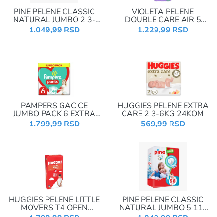
PINE PELENE CLASSIC
VIOLETA PELENE
NATURAL JUMBO 2 3-
DOUBLE CARE AIR 5
6KG 87KOM
JUNIOR 11-18KG 52KOM
1.049,99 RSD
1.229,99 RSD
PAMPERS GAĆICE
HUGGIES PELENE EXTRA
JUMBO PACK 6 EXTRA
CARE 2 3-6KG 24KOM
LARGE 14-19KG 44KOM
1.799,99 RSD
569,99 RSD
HUGGIES PELENE LITTLE
PINE PELENE CLASSIC
MOVERS T4 OPEN
NATURAL JUMBO 5 11-
DIAPERS MEGA 5 11-
25KG 58KOM