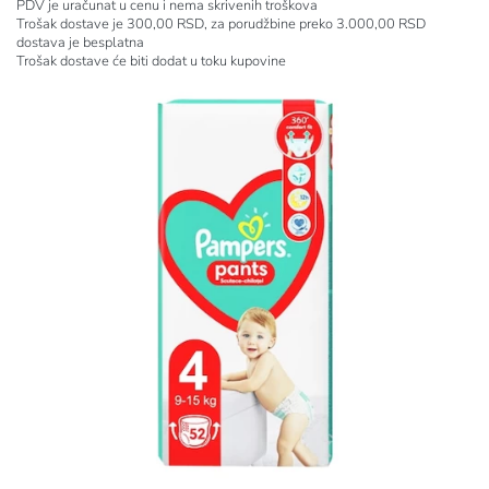
PDV je uračunat u cenu i nema skrivenih troškova
Trošak dostave je 300,00 RSD, za porudžbine preko 3.000,00 RSD
dostava je besplatna
Trošak dostave će biti dodat u toku kupovine