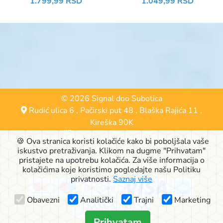
1.799,99 RSD
1.049,99 RSD
25KG 58KOM
© 2026 Signal doo Subotica
Rudić ulica 6
,
Pačirski put 48
,
Blaška Rajića 11
,
Kireška 90K
24000 Subotica, Srbija
🍪 Ova stranica koristi kolačiće kako bi poboljšala vaše
063-553-574
iskustvo pretraživanja. Klikom na dugme "Prihvatam"
online@signalshop.rs
pristajete na upotrebu kolačića. Za više informacija o
kolačićima koje koristimo pogledajte našu Politiku
privatnosti.
Saznaj više
Obavezni
Analitički
Trajni
Marketing
Prihvatam