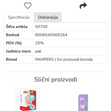
PAMPERS GAĆICE JUMBO PACK 4 9-14KG 52 KOM
Specifikacije
Deklaracija
Šifra artikla
50700
Barkod
8006540069264
PDV (%)
20%
Jedinica mere
pak
Brend
PAMPERS |
Svi proizvodi brenda
Slični proizvodi