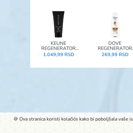
KEUNE
DOVE
REGENERATOR
REGENERATOR
200ML DESIGN
200ML ANTI FRI
1.049,99 RSD
269,99 RSD
SILVER REFLEX
🍪 Ova stranica koristi kolačiće kako bi poboljšala vaše 