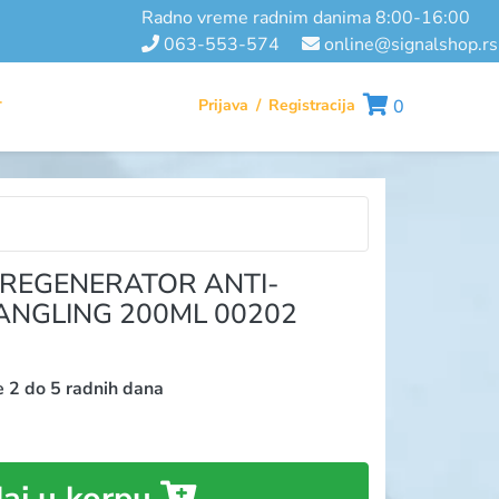
radno vreme radnim danima 8:00-16:00
063-553-574
online@signalshop.rs
Prijava
/
Registracija
0
T
REGENERATOR ANTI-
ANGLING 200ML 00202
e 2 do 5 radnih dana
aj u korpu