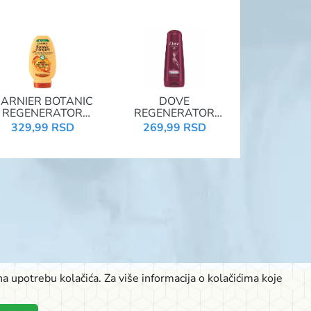
ARNIER BOTANIC
DOVE
REGENERATOR
REGENERATOR
200ML
200ML PRO AGE
329,99 RSD
269,99 RSD
ONEY&PROPOLIS
a upotrebu kolačića. Za više informacija o kolačićima koje
K