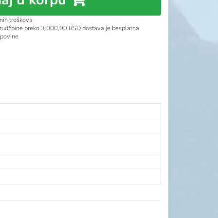
nih troškova
rudžbine preko 3.000,00 RSD dostava je besplatna
upovine