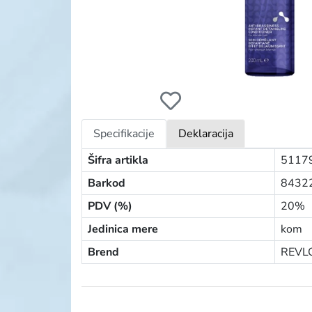
REVLON EQUAVE REGENERATOR ANTI-BRA
Specifikacije
Deklaracija
Šifra artikla
5117
Barkod
8432
PDV (%)
20%
Jedinica mere
kom
Brend
REVL