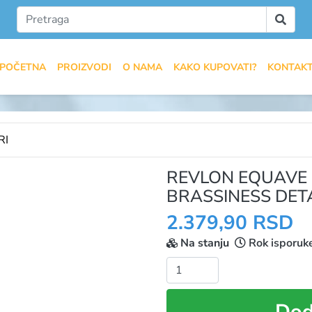
POČETNA
PROIZVODI
O NAMA
KAKO KUPOVATI?
KONTAK
RI
REVLON EQUAVE 
BRASSINESS DET
2.379,90 RSD
Na stanju
Rok isporuk
Količina:
Dod