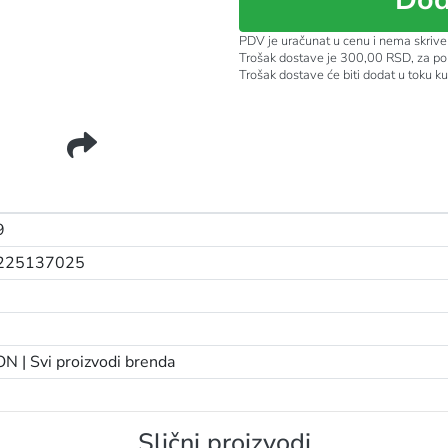
PDV je uračunat u cenu i nema skrive
Trošak dostave je 300,00 RSD, za po
Trošak dostave će biti dodat u toku k
SSINESS DETANGLING 200ML 00202
9
225137025
ON |
Svi proizvodi brenda
Slični proizvodi