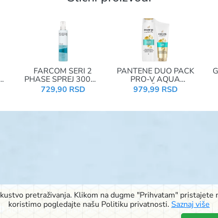
FARCOM SERI 2
PANTENE DUO PACK
G
PHASE SPREJ 300ML
PRO-V AQUA
ZZ
ULTIMATE REVIVAL
LIGHT(ŠAMPON
729,90 RSD
979,99 RSD
PLAVI
400ML NUTRI-
H
PLEX+REGENERATOR
220ML 3 MIN
MIRACLE)
iskustvo pretraživanja. Klikom na dugme "Prihvatam" pristajete n
© 2026 Signal doo Subotica
koristimo pogledajte našu Politiku privatnosti.
Saznaj više
Rudić ulica 6
,
Pačirski put 48
,
Blaška Rajića 11
,
Kireška 90