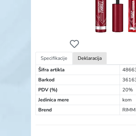
RIMMEL MASKARA WONDER VOLUME THRI
Specifikacije
Deklaracija
Šifra artikla
4866
Barkod
3616
PDV (%)
20%
Jedinica mere
kom
Brend
RIMM