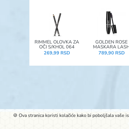
RIMMEL OLOVKA ZA
GOLDEN ROSE
OČI S/KHOL 064
MASKARA LAS
PLUMPING
269,99 RSD
789,90 RSD
🍪 Ova stranica koristi kolačiće kako bi poboljšala vaše 