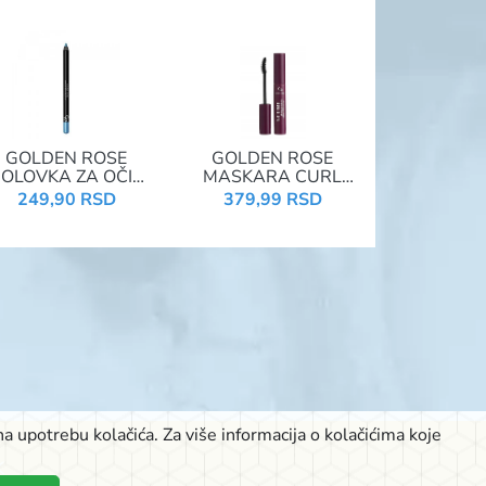
GOLDEN ROSE
GOLDEN ROSE
OLOVKA ZA OČI
MASKARA CURL
DREAM EYES 418
PASSION DEEP
249,90 RSD
379,99 RSD
BLACK
a upotrebu kolačića. Za više informacija o kolačićima koje
K