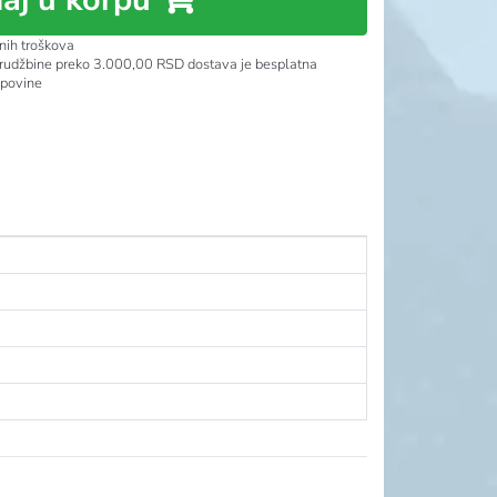
nih troškova
rudžbine preko 3.000,00 RSD dostava je besplatna
upovine