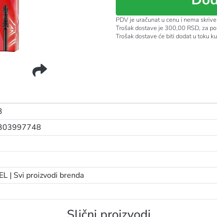
PDV je uračunat u cenu i nema skrive
Trošak dostave je 300,00 RSD, za po
Trošak dostave će biti dodat u toku k
LL 02 BLACK BROWN
3
303997748
EL |
Svi proizvodi brenda
Slični proizvodi