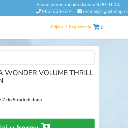
radno vreme radnim danima 8:00-16:00
063-553-574
online@signalshop.rs
Prijava
/
Registracija
0
T
A WONDER VOLUME THRILL
N
e 2 do 5 radnih dana
aj u korpu