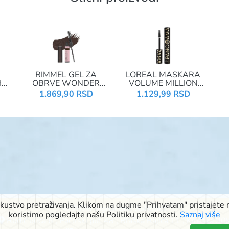
RIMMEL GEL ZA
LOREAL MASKARA
H
OBRVE WONDER
VOLUME MILLION
FREEZE BROW
LASHES PANORAMA
1.869,90 RSD
1.129,99 RSD
LAMINATION 004
ALL NIGHT BLACK
DEEP BROWN
iskustvo pretraživanja. Klikom na dugme "Prihvatam" pristajete n
© 2026 Signal doo Subotica
koristimo pogledajte našu Politiku privatnosti.
Saznaj više
Rudić ulica 6
,
Pačirski put 48
,
Blaška Rajića 11
,
Kireška 90