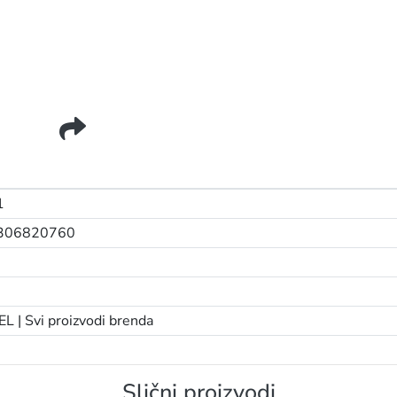
 135 CAPPUCCINO LIGHT
1
306820760
EL |
Svi proizvodi brenda
Slični proizvodi