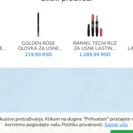
GOLDEN ROSE
RIMMEL TEČNI RUŽ
E
OLOVKA ZA USNE
ZA USNE LASTING
LA
5
DREAM LIPS 542
FINISH
219,90 RSD
1.289,99 RSD
PROVOCALIPS 210
PINK
iskustvo pretraživanja. Klikom na dugme "Prihvatam" pristajete n
© 2026 Signal doo Subotica
koristimo pogledajte našu Politiku privatnosti.
Saznaj više
Rudić ulica 6
,
Pačirski put 48
,
Blaška Rajića 11
,
Kireška 90