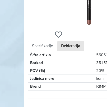
RIMMEL OLOVKA ZA USNE LASTING FINISH
Specifikacije
Deklaracija
Šifra artikla
5605
Barkod
3616
PDV (%)
20%
Jedinica mere
kom
Brend
RIMM