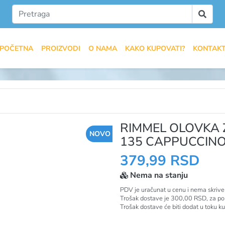
POČETNA
PROIZVODI
O NAMA
KAKO KUPOVATI?
KONTAK
RIMMEL OLOVKA Z
NOVO
135 CAPPUCCINO
379,99 RSD
Nema na stanju
PDV je uračunat u cenu i nema skrive
Trošak dostave je 300,00 RSD, za po
Trošak dostave će biti dodat u toku k