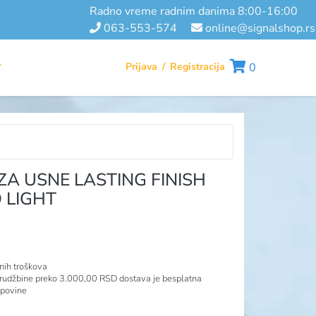
radno vreme radnim danima 8:00-16:00
063-553-574
online@signalshop.rs
Prijava
/
Registracija
0
T
A USNE LASTING FINISH
 LIGHT
nih troškova
rudžbine preko 3.000,00 RSD dostava je besplatna
upovine