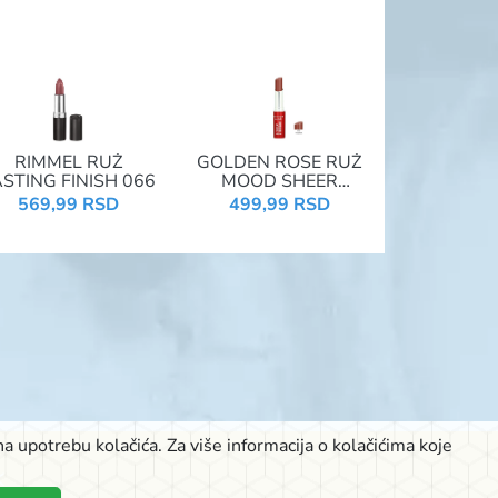
RIMMEL RUŽ
GOLDEN ROSE RUŽ
STING FINISH 066
MOOD SHEER
BRIGHT 105
569,99 RSD
499,99 RSD
a upotrebu kolačića. Za više informacija o kolačićima koje
K