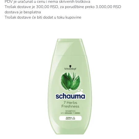
PDV je uračunat u cenu i nema skrivenih troškova
Trošak dostave je 300,00 RSD, za porudžbine preko 3.000,00 RSD
dostava je besplatna
Trošak dostave će biti dodat u toku kupovine