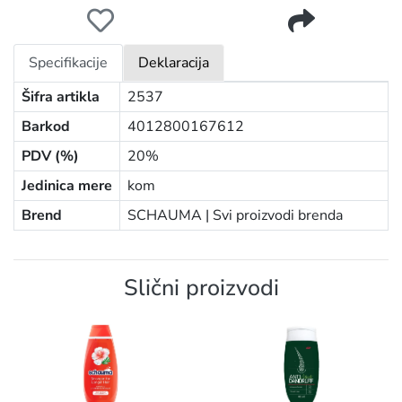
SCHAUMA ŠAMPON 250ML 7 LEKOVITIH TRAVA
Specifikacije
Deklaracija
Šifra artikla
2537
Barkod
4012800167612
PDV (%)
20%
Jedinica mere
kom
Brend
SCHAUMA |
Svi proizvodi brenda
Slični proizvodi