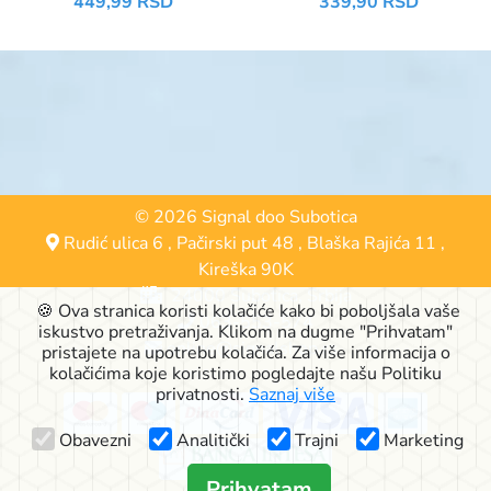
449,99 RSD
339,90 RSD
© 2026 Signal doo Subotica
Rudić ulica 6
,
Pačirski put 48
,
Blaška Rajića 11
,
Kireška 90K
24000 Subotica, Srbija
🍪 Ova stranica koristi kolačiće kako bi poboljšala vaše
063-553-574
iskustvo pretraživanja. Klikom na dugme "Prihvatam"
online@signalshop.rs
pristajete na upotrebu kolačića. Za više informacija o
kolačićima koje koristimo pogledajte našu Politiku
privatnosti.
Saznaj više
Obavezni
Analitički
Trajni
Marketing
Prihvatam