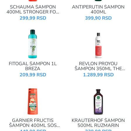
SCHAUMA ŠAMPON
ANTIPERUTIN ŠAMPON
400ML STRONGER FOR
400ML
LONGER
299,99 RSD
399,90 RSD
FITOGAL ŠAMPON 1L
REVLON PROYOU
BREZA
ŠAMPON 350ML THE
FIXER 02507
209,99 RSD
1.289,99 RSD
GARNIER FRUCTIS
KRAUTERHOF ŠAMPON
ŠAMPON 400ML SOS
500ML RUZMARIN
REPAIR