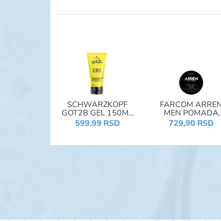
SCHWARZKOPF
FARCOM ARRE
GOT2B GEL 150ML
MEN POMADA
MAN GLUED
100ML ULTRA HO
599,99 RSD
729,90 RSD