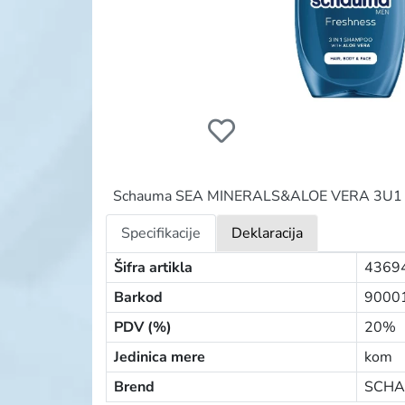
SCHAUMA ŠAMPON 400ML MEN 3U1 SEA 
Schauma SEA MINERALS&ALOE VERA 3U1 šampon
Specifikacije
Deklaracija
Šifra artikla
4369
Barkod
9000
PDV (%)
20%
Jedinica mere
kom
Brend
SCHA