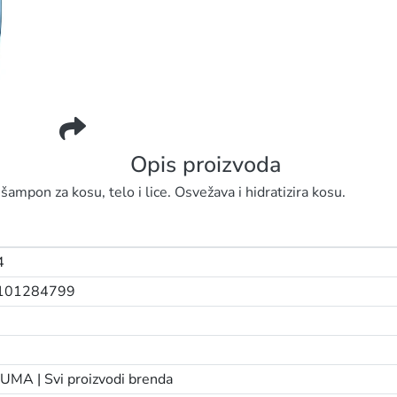
MINERALS&ALOE VERA
Opis proizvoda
 za kosu, telo i lice. Osvežava i hidratizira kosu.
4
101284799
UMA |
Svi proizvodi brenda