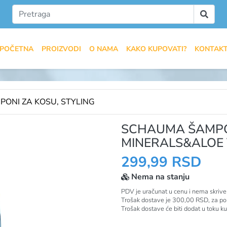
POČETNA
PROIZVODI
O NAMA
KAKO KUPOVATI?
KONTAK
PONI ZA KOSU, STYLING
SCHAUMA ŠAMPO
MINERALS&ALOE
299,99 RSD
Nema na stanju
PDV je uračunat u cenu i nema skrive
Trošak dostave je 300,00 RSD, za po
Trošak dostave će biti dodat u toku k