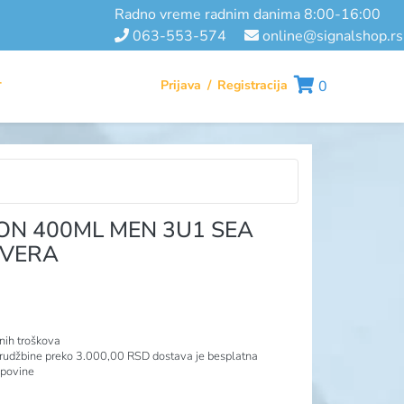
radno vreme radnim danima 8:00-16:00
063-553-574
online@signalshop.rs
Prijava
/
Registracija
0
T
N 400ML MEN 3U1 SEA
 VERA
nih troškova
rudžbine preko 3.000,00 RSD dostava je besplatna
upovine