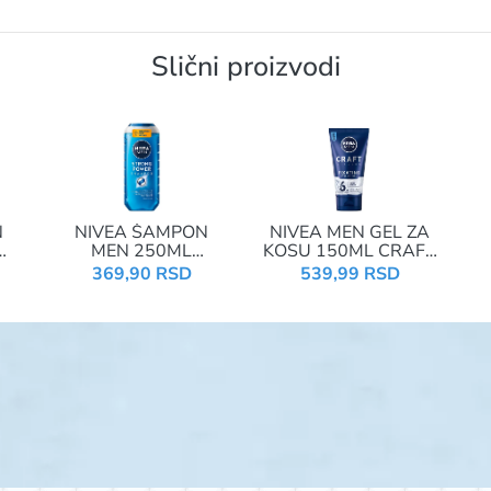
Slični proizvodi
N
NIVEA ŠAMPON
NIVEA MEN GEL ZA
MEN 250ML
KOSU 150ML CRAFT
LD
STRONG POWER
STYLERS FIXATING
369,90 RSD
539,99 RSD
81423
89033