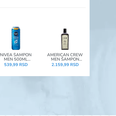
NIVEA ŠAMPON
AMERICAN CREW
MEN 500ML
MEN ŠAMPON
STRONG POWER
250ML BOOST PRE-
539,99 RSD
2.159,99 RSD
99000
STYLING 0759