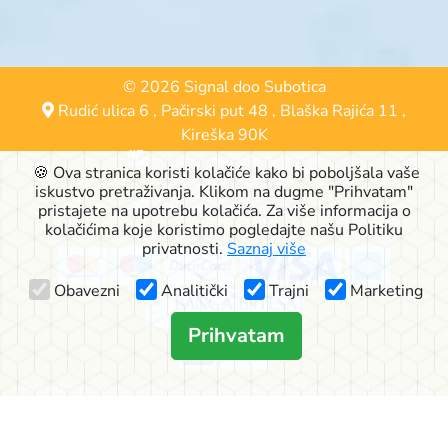
© 2026 Signal doo Subotica
Rudić ulica 6
,
Pačirski put 48
,
Blaška Rajića 11
,
Kireška 90K
24000 Subotica, Srbija
🍪 Ova stranica koristi kolačiće kako bi poboljšala vaše
063-553-574
iskustvo pretraživanja. Klikom na dugme "Prihvatam"
online@signalshop.rs
pristajete na upotrebu kolačića. Za više informacija o
kolačićima koje koristimo pogledajte našu Politiku
privatnosti.
Saznaj više
Obavezni
Analitički
Trajni
Marketing
Prihvatam
Politika privatnosti
|
Uslovi korišćenja
|
Podaci o trgovcu
|
Način dostave
|
Reklamacije
|
Kako kupovati?
|
O nama