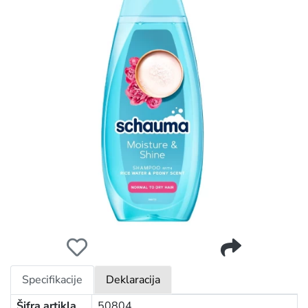
*SCHAUMA ŠAMPON 400ML MOISTURE&SHINE
Specifikacije
Deklaracija
Šifra artikla
50804