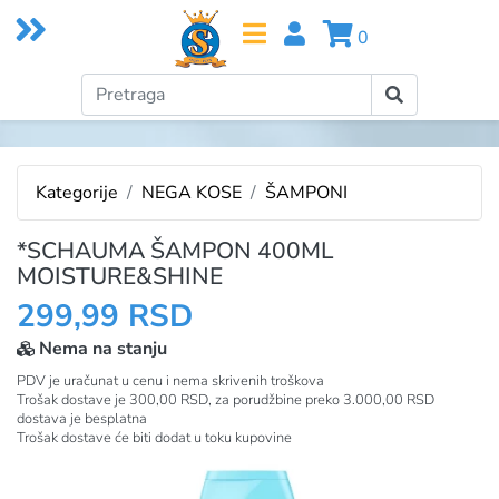
0
Kategorije
NEGA KOSE
ŠAMPONI
*SCHAUMA ŠAMPON 400ML
MOISTURE&SHINE
299,99 RSD
Nema na stanju
PDV je uračunat u cenu i nema skrivenih troškova
Trošak dostave je 300,00 RSD, za porudžbine preko 3.000,00 RSD
dostava je besplatna
Trošak dostave će biti dodat u toku kupovine