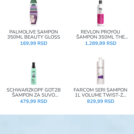
PALMOLIVE ŠAMPON
REVLON PROYOU
350ML BEAUTY GLOSS
ŠAMPON 350ML THE
KEEPER 02512
169,99 RSD
1.289,99 RSD
SCHWARZKOPF GOT2B
FARCOM SERI ŠAMPON
ŠAMPON ZA SUVO
1L VOLUME TWIST-ZA
PRANJE 150ML MIST
TANKU KOSU
479,99 RSD
829,99 RSD
EXTRA CARE