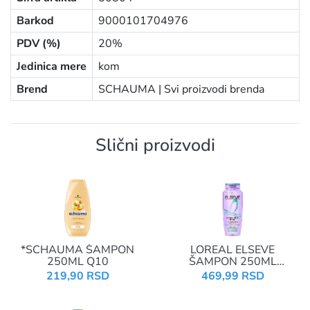
Barkod
9000101704976
PDV (%)
20%
Jedinica mere
kom
Brend
SCHAUMA |
Svi proizvodi brenda
Slični proizvodi
*SCHAUMA ŠAMPON
LOREAL ELSEVE
250ML Q10
ŠAMPON 250ML
HYALURON PURE
219,90 RSD
469,99 RSD