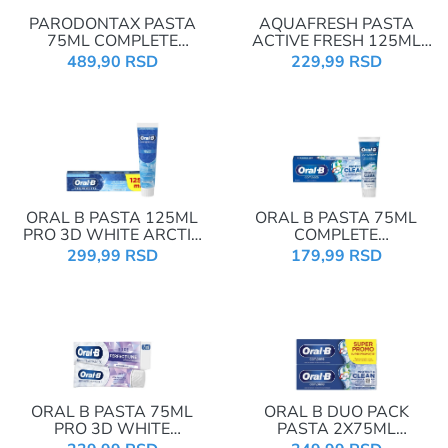
PARODONTAX PASTA
AQUAFRESH PASTA
75ML COMPLETE
ACTIVE FRESH 125ML
PROTECTION
MENTHOL
489,90 RSD
229,99 RSD
ORAL B PASTA 125ML
ORAL B PASTA 75ML
PRO 3D WHITE ARCTIC
COMPLETE
FRESH
PROTECT&CLEAN
299,99 RSD
179,99 RSD
ORAL B PASTA 75ML
ORAL B DUO PACK
PRO 3D WHITE
PASTA 2X75ML
ADVANCED LUXE
COMPLETE