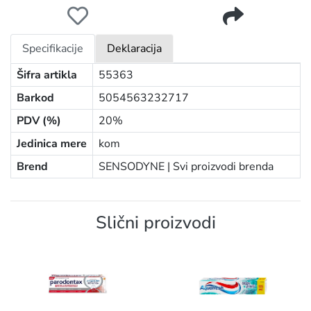
SENSODYNE PASTA 75ML REPAIR&PROTECT WHITENIN
Specifikacije
Deklaracija
Šifra artikla
55363
Barkod
5054563232717
PDV (%)
20%
Jedinica mere
kom
Brend
SENSODYNE |
Svi proizvodi brenda
Slični proizvodi