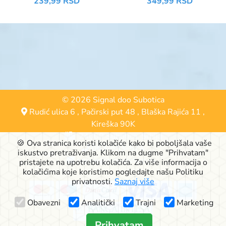
239,99 RSD
349,99 RSD
PERFECTION
PROTECT&CLEAN
© 2026 Signal doo Subotica
Rudić ulica 6
,
Pačirski put 48
,
Blaška Rajića 11
,
Kireška 90K
24000 Subotica, Srbija
🍪 Ova stranica koristi kolačiće kako bi poboljšala vaše
063-553-574
iskustvo pretraživanja. Klikom na dugme "Prihvatam"
online@signalshop.rs
pristajete na upotrebu kolačića. Za više informacija o
kolačićima koje koristimo pogledajte našu Politiku
privatnosti.
Saznaj više
Obavezni
Analitički
Trajni
Marketing
Prihvatam