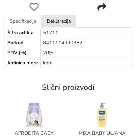
SPIDERMAN 1D GEL&ŠAMPON 2IN1 400ML
Specifikacije
Deklaracija
Šifra artikla
51711
Barkod
8411114090382
PDV (%)
20%
Jedinica mere
kom
Slični proizvodi
AFRODITA BABY
MIXA BABY ULJANA