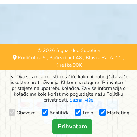
© 2026 Signal doo Subotica
Rudić ulica 6
,
Pačirski put 48
,
Blaška Rajića 11
,
Kireška 90K
24000 Subotica, Srbija
🍪 Ova stranica koristi kolačiće kako bi poboljšala vaše
063-553-574
iskustvo pretraživanja. Klikom na dugme "Prihvatam"
online@signalshop.rs
pristajete na upotrebu kolačića. Za više informacija o
kolačićima koje koristimo pogledajte našu Politiku
privatnosti.
Saznaj više
Obavezni
Analitički
Trajni
Marketing
Prihvatam