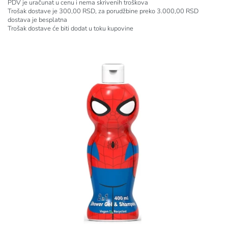
PDV je uračunat u cenu i nema skrivenih troškova
Trošak dostave je 300,00 RSD, za porudžbine preko 3.000,00 RSD
dostava je besplatna
Trošak dostave će biti dodat u toku kupovine