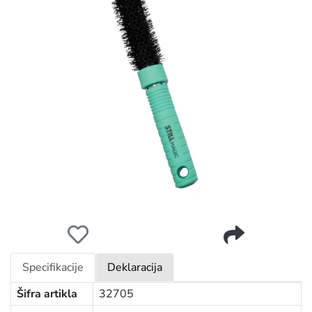
STILL ČETKA TSČ060
Specifikacije
Deklaracija
Šifra artikla
32705