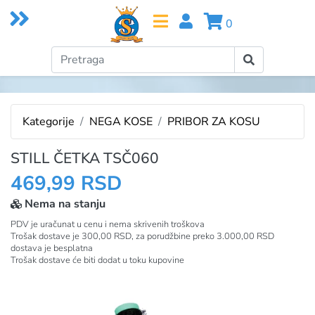
0
Kategorije
NEGA KOSE
PRIBOR ZA KOSU
STILL ČETKA TSČ060
469,99 RSD
Nema na stanju
PDV je uračunat u cenu i nema skrivenih troškova
Trošak dostave je 300,00 RSD, za porudžbine preko 3.000,00 RSD
dostava je besplatna
Trošak dostave će biti dodat u toku kupovine