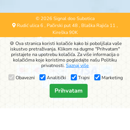
© 2026 Signal doo Subotica
Rudić ulica 6
,
Pačirski put 48
,
Blaška Rajića 11
,
Kireška 90K
24000 Subotica, Srbija
🍪 Ova stranica koristi kolačiće kako bi poboljšala vaše
063-553-574
iskustvo pretraživanja. Klikom na dugme "Prihvatam"
online@signalshop.rs
pristajete na upotrebu kolačića. Za više informacija o
kolačićima koje koristimo pogledajte našu Politiku
privatnosti.
Saznaj više
Obavezni
Analitički
Trajni
Marketing
Prihvatam
Politika privatnosti
|
Uslovi korišćenja
|
Podaci o trgovcu
|
Način dostave
|
Reklamacije
|
Kako kupovati?
|
O nama