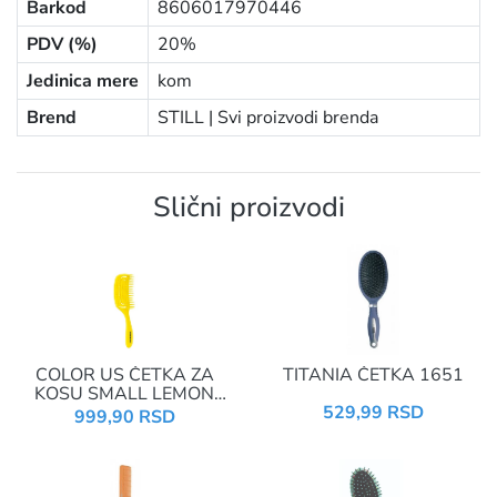
Barkod
8606017970446
PDV (%)
20%
Jedinica mere
kom
Brend
STILL |
Svi proizvodi brenda
Slični proizvodi
COLOR US ČETKA ZA
TITANIA ČETKA 1651
KOSU SMALL LEMON
01784
529,99 RSD
999,90 RSD