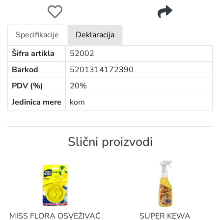
TUBOFLO HLADNA VODA 55G
Specifikacije
Deklaracija
Šifra artikla
52002
Barkod
5201314172390
PDV (%)
20%
Jedinica mere
kom
Slični proizvodi
MISS FLORA OSVEŽIVAČ
SUPER KEWA