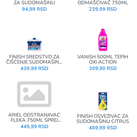
ZA SUDOMAŠINU
ODMAŠĆIVAČ 750ML
94,99 RSD
239,99 RSD
FINISH SREDSTVO ZA
VANISH 500ML TEPIH
ČIŠĆENJE SUDOMAŠINA
OXI ACTION
250ML CLASSIC
439,99 RSD
309,90 RSD
ARIEL ODSTRANJIVAČ
FINISH OSVEŽIVAČ ZA
FLEKA 750ML SPREJ
SUDOMAŠINU CITRUS
WHITE&COLOR
449,99 RSD
469,99 RSD