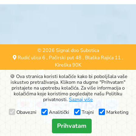
© 2026 Signal doo Subotica
Rudić ulica 6
,
Pačirski put 48
,
Blaška Rajića 11
,
Kireška 90K
24000 Subotica, Srbija
🍪 Ova stranica koristi kolačiće kako bi poboljšala vaše
063-553-574
iskustvo pretraživanja. Klikom na dugme "Prihvatam"
online@signalshop.rs
pristajete na upotrebu kolačića. Za više informacija o
kolačićima koje koristimo pogledajte našu Politiku
privatnosti.
Saznaj više
Obavezni
Analitički
Trajni
Marketing
Prihvatam