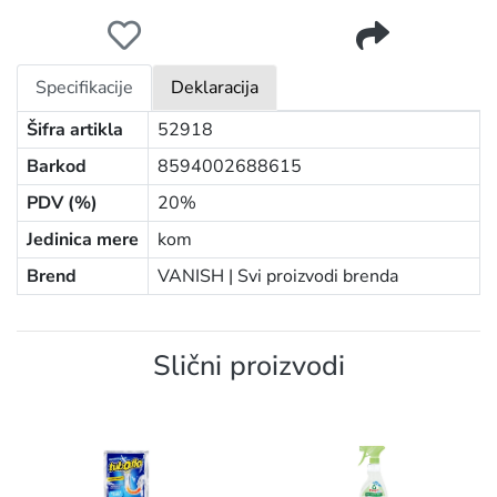
VANISH 500ML TEPIH GOLD
Specifikacije
Deklaracija
Šifra artikla
52918
Barkod
8594002688615
PDV (%)
20%
Jedinica mere
kom
Brend
VANISH |
Svi proizvodi brenda
Slični proizvodi