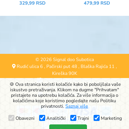
KAMENCA I ZA SJAJ-
329,99 RSD
479,99 RSD
NARANDŽASTI
© 2026 Signal doo Subotica
Rudić ulica 6
,
Pačirski put 48
,
Blaška Rajića 11
,
Kireška 90K
24000 Subotica, Srbija
🍪 Ova stranica koristi kolačiće kako bi poboljšala vaše
063-553-574
iskustvo pretraživanja. Klikom na dugme "Prihvatam"
online@signalshop.rs
pristajete na upotrebu kolačića. Za više informacija o
kolačićima koje koristimo pogledajte našu Politiku
privatnosti.
Saznaj više
Obavezni
Analitički
Trajni
Marketing