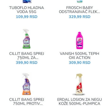
TUBOFLO HLADNA
FROSCH BABY
VODA 55G
ODSTRANJIVAČ FLEKA
300ML SPREJ
109,99 RSD
329,99 RSD
CILLIT BANG SPREJ
VANISH 500ML TEPIH
750ML ZA
OXI ACTION
ODMAŠĆIVANJE-ZELENI
399,90 RSD
309,90 RSD
CILLIT BANG SPREJ
ERDAL LOSION ZA NEGU
750ML PROTIV
KOŽE 500ML-PUMPICA