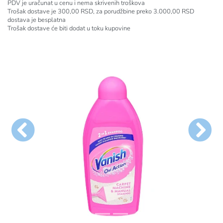
PDV je uračunat u cenu i nema skrivenih troškova
Trošak dostave je 300,00 RSD, za porudžbine preko 3.000,00 RSD
dostava je besplatna
Trošak dostave će biti dodat u toku kupovine
general.previous
genera