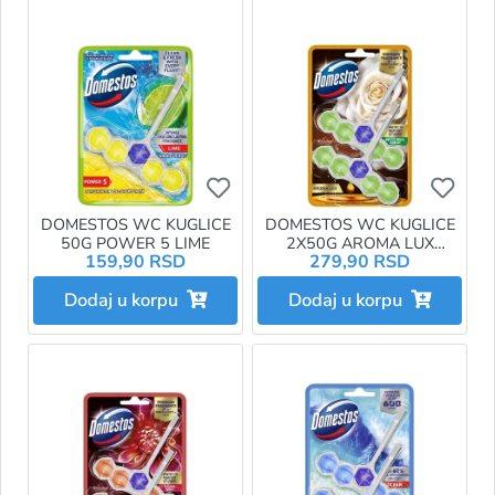
Ukoliko želite da dodate proizvo
Ukol
DOMESTOS WC KUGLICE
DOMESTOS WC KUGLICE
50G POWER 5 LIME
2X50G AROMA LUX
159,90 RSD
279,90 RSD
WHITE ROSE
Dodaj u korpu
Dodaj u korpu