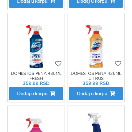
Dodaj u korpu
Dodaj u korpu
Ukoliko želite da dodate proizvo
Ukol
DOMESTOS PENA 435ML
DOMESTOS PENA 435ML
FRESH
CITRUS
359,99 RSD
359,99 RSD
Dodaj u korpu
Dodaj u korpu