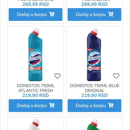
269,99 RSD
269,99 RSD
AQUAMARINE
Dodaj u korpu
Dodaj u korpu
Ukoliko želite da dodate proizvo
Ukol
DOMESTOS 750ML
DOMESTOS 750ML BLUE
ATLANTIC FRESH
ORIGINAL
219,90 RSD
219,90 RSD
Dodaj u korpu
Dodaj u korpu