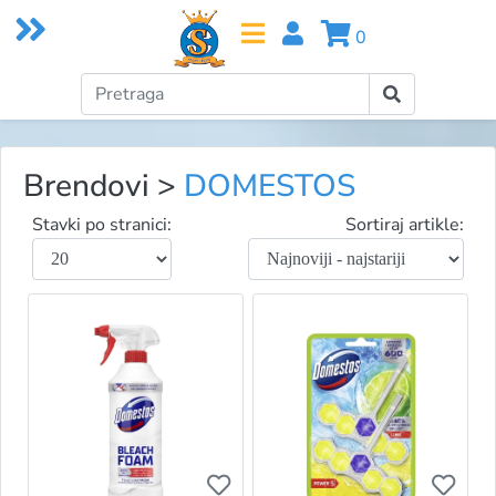
0
Brendovi
>
DOMESTOS
Stavki po stranici:
Sortiraj artikle:
Ukoliko želite da dodate proizvo
Ukol