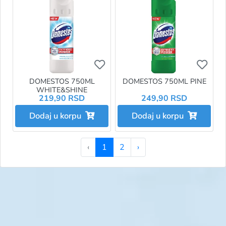
Ukoliko želite da dodate proizvo
Ukol
DOMESTOS 750ML
DOMESTOS 750ML PINE
WHITE&SHINE
219,90 RSD
249,90 RSD
Dodaj u korpu
Dodaj u korpu
‹
1
2
›