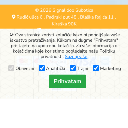
© 2026 Signal doo Subotica
Rudić ulica 6
,
Pačirski put 48
,
Blaška Rajića 11
,
Kireška 90K
24000 Subotica, Srbija
🍪 Ova stranica koristi kolačiće kako bi poboljšala vaše
063-553-574
iskustvo pretraživanja. Klikom na dugme "Prihvatam"
online@signalshop.rs
pristajete na upotrebu kolačića. Za više informacija o
kolačićima koje koristimo pogledajte našu Politiku
privatnosti.
Saznaj više
Obavezni
Analitički
Trajni
Marketing
Prihvatam
Politika privatnosti
|
Uslovi korišćenja
|
Podaci o trgovcu
|
Način dostave
|
Reklamacije
|
Kako kupovati?
|
O nama
Icons by
Icons8