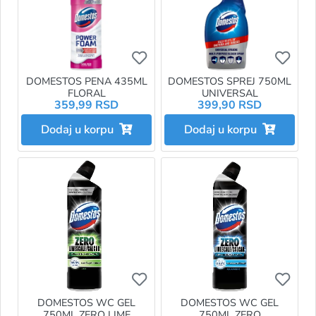
Ukoliko želite da dodate proizvo
Ukol
DOMESTOS PENA 435ML
DOMESTOS SPREJ 750ML
FLORAL
UNIVERSAL
359,99 RSD
399,90 RSD
Dodaj u korpu
Dodaj u korpu
Ukoliko želite da dodate proizvo
Ukol
DOMESTOS WC GEL
DOMESTOS WC GEL
750ML ZERO LIME
750ML ZERO