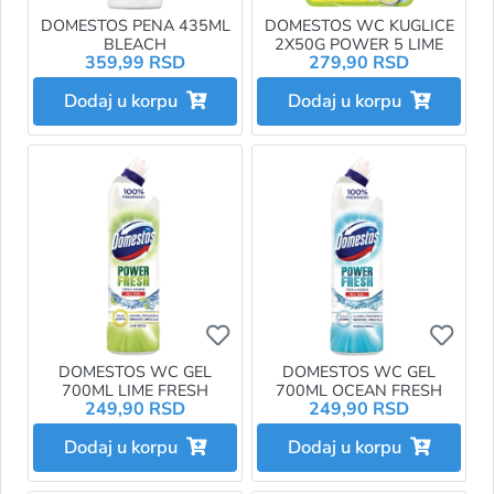
DOMESTOS PENA 435ML
DOMESTOS WC KUGLICE
BLEACH
2X50G POWER 5 LIME
359,99 RSD
279,90 RSD
Dodaj u korpu
Dodaj u korpu
Ukoliko želite da dodate proizvo
Ukol
DOMESTOS WC GEL
DOMESTOS WC GEL
700ML LIME FRESH
700ML OCEAN FRESH
249,90 RSD
249,90 RSD
Dodaj u korpu
Dodaj u korpu