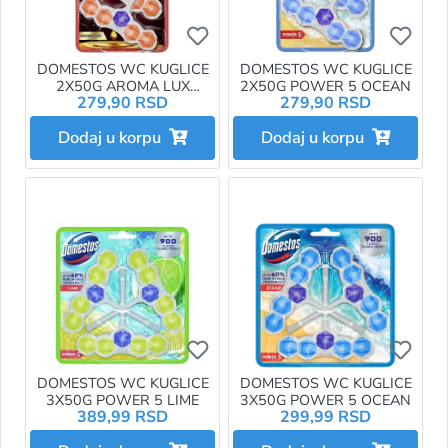
Ukoliko želite da dodate proizvo
Ukol
DOMESTOS WC KUGLICE
DOMESTOS WC KUGLICE
2X50G AROMA LUX
2X50G POWER 5 OCEAN
279,90 RSD
279,90 RSD
DAHLIA
Dodaj u korpu
Dodaj u korpu
Ukoliko želite da dodate proizvo
Ukol
DOMESTOS WC KUGLICE
DOMESTOS WC KUGLICE
3X50G POWER 5 LIME
3X50G POWER 5 OCEAN
389,99 RSD
299,99 RSD