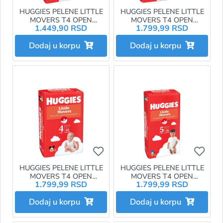
HUGGIES PELENE LITTLE
HUGGIES PELENE LITTLE
MOVERS T4 OPEN
MOVERS T4 OPEN
1.449,90 RSD
1.799,99 RSD
DIAPERS JUMBO 5 11-
DIAPERS MEGA 3 4-9KG
25KG 42KOM
78KOM
Dodaj u korpu
Dodaj u korpu
Ukoliko želite da dodate proizvo
Ukol
HUGGIES PELENE LITTLE
HUGGIES PELENE LITTLE
MOVERS T4 OPEN
MOVERS T4 OPEN
1.799,99 RSD
1.799,99 RSD
DIAPERS MEGA 4 7-18KG
DIAPERS MEGA 5 11-25KG
66KOM
58KOM
Dodaj u korpu
Dodaj u korpu