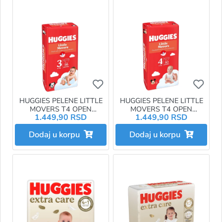
Ukoliko želite da dodate proizvo
Ukol
HUGGIES PELENE LITTLE
HUGGIES PELENE LITTLE
MOVERS T4 OPEN
MOVERS T4 OPEN
1.449,90 RSD
1.449,90 RSD
DIAPERS JUMBO 3 4-9KG
DIAPERS JUMBO 4 7-18KG
56KOM
50KOM
Dodaj u korpu
Dodaj u korpu