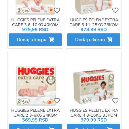
Ukoliko želite da dodate proizvo
Ukol
HUGGIES PELENE EXTRA
HUGGIES PELENE EXTRA
CARE 3 6-10KG 40KOM
CARE 5 11-25KG 28KOM
979,99 RSD
979,99 RSD
Dodaj u korpu
Dodaj u korpu
Ukoliko želite da dodate proizvo
Ukol
HUGGIES PELENE EXTRA
HUGGIES PELENE EXTRA
CARE 2 3-6KG 24KOM
CARE 4 8-16KG 33KOM
569,99 RSD
979,99 RSD