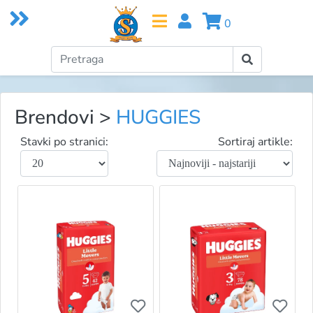
0
Brendovi
>
HUGGIES
Stavki po stranici:
Sortiraj artikle:
Ukoliko želite da dodate proizvo
Ukol