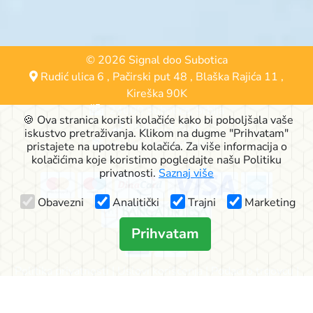
© 2026 Signal doo Subotica
Rudić ulica 6
,
Pačirski put 48
,
Blaška Rajića 11
,
Kireška 90K
24000 Subotica, Srbija
🍪 Ova stranica koristi kolačiće kako bi poboljšala vaše
063-553-574
iskustvo pretraživanja. Klikom na dugme "Prihvatam"
online@signalshop.rs
pristajete na upotrebu kolačića. Za više informacija o
kolačićima koje koristimo pogledajte našu Politiku
privatnosti.
Saznaj više
Obavezni
Analitički
Trajni
Marketing
Prihvatam
Politika privatnosti
|
Uslovi korišćenja
|
Podaci o trgovcu
|
Način dostave
|
Reklamacije
|
Kako kupovati?
|
O nama