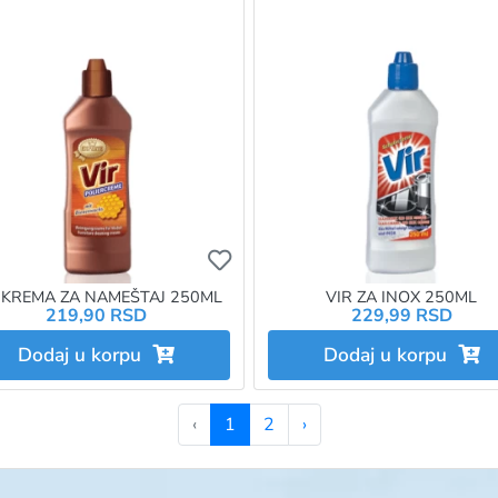
želite da dodate proizvod u omiljene morate da budete prijavlje
Ukoliko želite da dodate proizvo
 KREMA ZA NAMEŠTAJ 250ML
VIR ZA INOX 250ML
219,90 RSD
229,99 RSD
Dodaj u korpu
Dodaj u korpu
‹
1
2
›