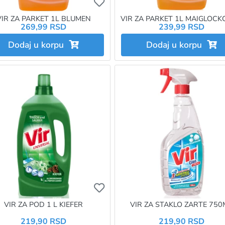
želite da dodate proizvod u omiljene morate da budete prijavlje
Ukoliko želite da dodate proizvo
VIR ZA PARKET 1L BLUMEN
VIR ZA PARKET 1L MAIGLOC
269,99 RSD
239,99 RSD
Dodaj u korpu
Dodaj u korpu
želite da dodate proizvod u omiljene morate da budete prijavlje
Ukoliko želite da dodate proizvo
VIR ZA POD 1 L KIEFER
VIR ZA STAKLO ZARTE 750
219,90 RSD
219,90 RSD