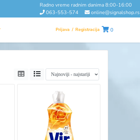
radno vreme radnim danima 8:00-16:00
063-553-574
online@signalshop.rs
Prijava
/
Registracija
0
T
Tabela
Lista