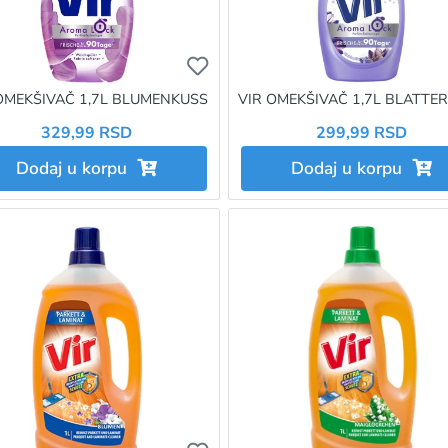
želite da dodate proizvod u omiljene morate da budete prijavlje
Ukoliko želite da dodate proizvo
OMEKŠIVAČ 1,7L BLUMENKUSS
VIR OMEKŠIVAČ 1,7L BLATTE
329,99 RSD
299,99 RSD
Dodaj u korpu
Dodaj u korpu