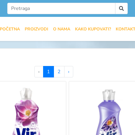
POČETNA
PROIZVODI
O NAMA
KAKO KUPOVATI?
KONTAK
‹
1
2
›