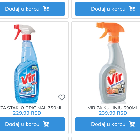
Dodaj u korpu
Dodaj u korpu
želite da dodate proizvod u omiljene morate da budete prijavlje
Ukoliko želite da dodate proizvo
 ZA STAKLO ORIGINAL 750ML
VIR ZA KUHINJU 500ML
229,99 RSD
239,99 RSD
Dodaj u korpu
Dodaj u korpu