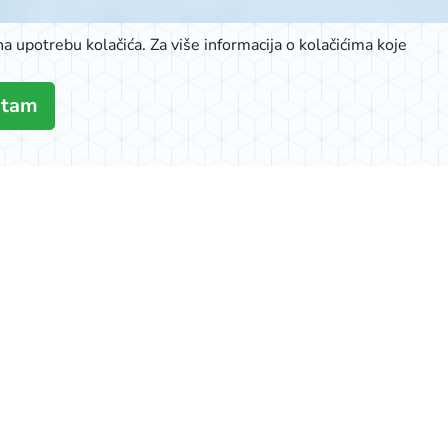
a upotrebu kolačića. Za više informacija o kolačićima koje
atam
K