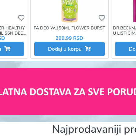
Ukoliko želite da dodate proizvod u omiljene morat
Ukoliko želit
ER HEALTHY
FA DEO W.150ML FLOWER BURST
DR.BECKM
ML 55N DEEP
U LISTIĆI
SD
299,99 RSD
pu
Dodaj u korpu
Do
Najprodavaniji pr