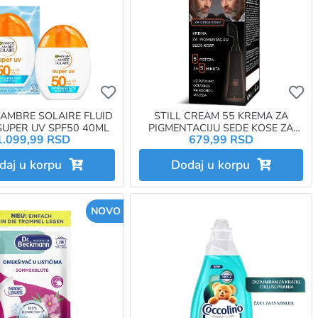
e da budete prijavljeni
e da dodate proizvod u omiljene morate da budete prijavljeni
Ukoliko želite da dodate proizvod u omi
Uk
 AMBRE SOLAIRE FLUID
STILL CREAM 55 KREMA ZA
 SUPER UV SPF50 40ML
PIGMENTACIJU SEDE KOSE ZA
1.099,99 RSD
679,99 RSD
CRNU KOSU
daj u korpu
Dodaj u korpu
NOVO