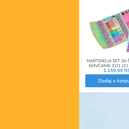
MARTINELIA SET ZA
NOVČANIK 32/1 (2
1.159,99 R
SJAJA+5 RUMEN
APLIKATORA+OGL
Dodaj u kor