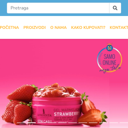
POČETNA
PROIZVODI
O NAMA
KAKO KUPOVATI?
KONTAK
ious