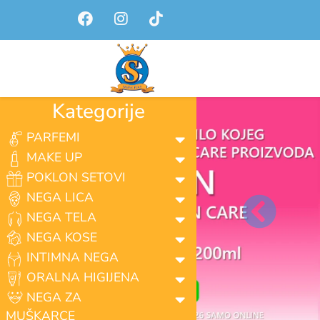
Kategorije
PARFEMI
MAKE UP
POKLON SETOVI
NEGA LICA
NEGA TELA
general.prev
NEGA KOSE
INTIMNA NEGA
ORALNA HIGIJENA
NEGA ZA
MUŠKARCE