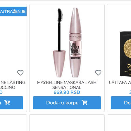
AJTRAŽENIJE
Ukoliko želite da dodate proizvod u omiljene morat
Ukoliko želit
SNE LASTING
MAYBELLINE MASKARA LASH
LATTAFA 
PUCCINO
SENSATIONAL
SD
669,90 RSD
pu
Dodaj u korpu
Do