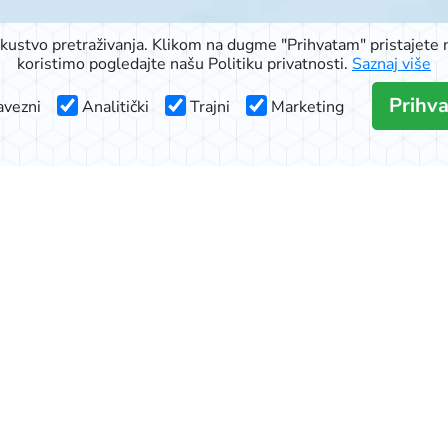
iskustvo pretraživanja. Klikom na dugme "Prihvatam" pristajete n
koristimo pogledajte našu Politiku privatnosti.
Saznaj više
Prihv
vezni
Analitički
Trajni
Marketing
© 2026 Signal doo Subotica
Rudić ulica 6
,
Pačirski put 48
,
Blaška Rajića 11
,
Kireška 90
24000 Subotica, Srbija
063-553-574
online@signalshop.rs