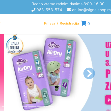
radno vreme radnim danima 8:00-16:00
063-553-574
online@signalshop.rs
Prijava
/
Registracija
0
T
general.ne