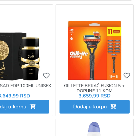
e da budete prijavljeni
e da dodate proizvod u omiljene morate da budete prijavljeni
Ukoliko želite da dodate proizvod u omi
Uk
ASAD EDP 100ML UNISEX
GILLETTE BRIJAČ FUSION 5 +
DOPUNE 11 KOM
3.649,99 RSD
3.659,99 RSD
daj u korpu
Dodaj u korpu