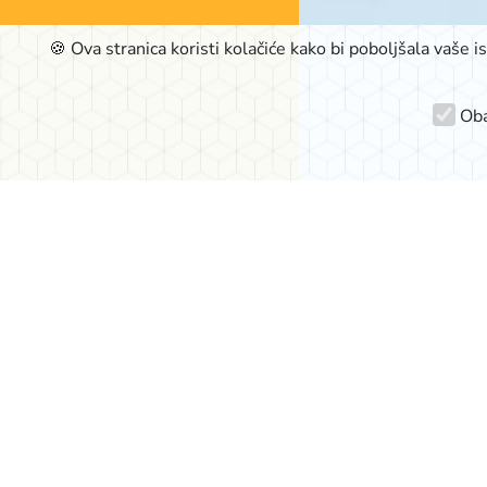
🍪 Ova stranica koristi kolačiće kako bi poboljšala vaše 
Oba