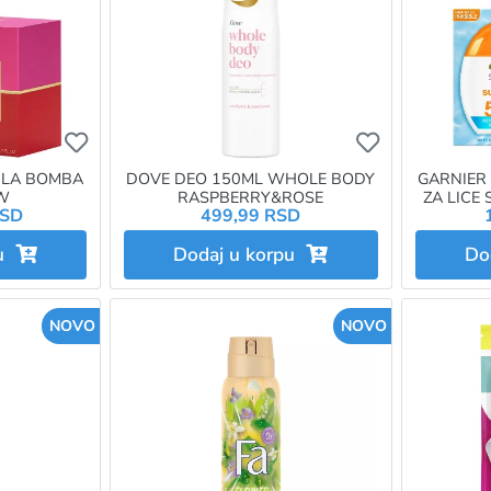
Ukoliko želite da dodate proizvod u omiljene morat
Ukoliko želit
 LA BOMBA
DOVE DEO 150ML WHOLE BODY
GARNIER
W
RASPBERRY&ROSE
ZA LICE
RSD
499,99 RSD
pu
Dodaj u korpu
Do
NOVO
NOVO