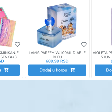
Ukoliko želite da dodate proizvod u omiljene morat
Ukoliko želit
 ŠMINKANJE
LAMIS PARFEM W.100ML DIABLE
VIOLETA P
1 SENKA+3
BLEU
5 JUN
SD
689,99 RSD
ILA+2
EDALO)
pu
Dodaj u korpu
Do