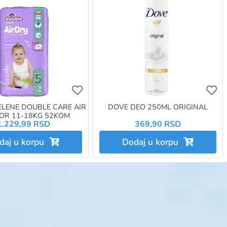
e da budete prijavljeni
e da dodate proizvod u omiljene morate da budete prijavljeni
Ukoliko želite da dodate proizvod u omi
Uk
ELENE DOUBLE CARE AIR
DOVE DEO 250ML ORIGINAL
IOR 11-18KG 52KOM
1.229,99 RSD
369,90 RSD
daj u korpu
Dodaj u korpu