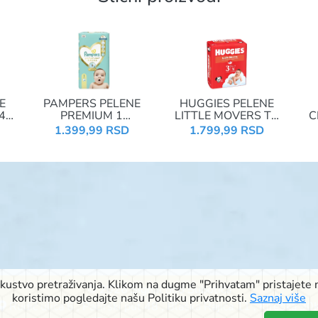
E
PAMPERS PELENE
HUGGIES PELENE
4
PREMIUM 1
LITTLE MOVERS T4
C
NEWBORN 2-5KG
OPEN DIAPERS
1.399,99 RSD
1.799,99 RSD
50KOM
MEGA 3 4-9KG
78KOM
iskustvo pretraživanja. Klikom na dugme "Prihvatam" pristajete n
© 2026 Signal doo Subotica
koristimo pogledajte našu Politiku privatnosti.
Saznaj više
Rudić ulica 6
,
Pačirski put 48
,
Blaška Rajića 11
,
Kireška 90