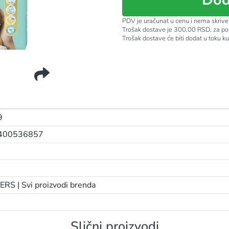
PDV je uračunat u cenu i nema skrive
Trošak dostave je 300,00 RSD, za po
Trošak dostave će biti dodat u toku k
0-3KG 30KOM
9
400536857
ERS |
Svi proizvodi brenda
Slični proizvodi