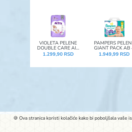
VIOLETA PELENE
PAMPERS PELEN
DOUBLE CARE AIR
GIANT PACK AB 
DRY 2 MINI 3-6KG
MAXI 9-14KG
1.299,90 RSD
1.949,99 RSD
76KOM
76KOM
🍪 Ova stranica koristi kolačiće kako bi poboljšala vaše 