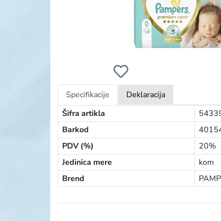
PAMPERS PELENE PREMIUM 0 NEWBORN 
Specifikacije
Deklaracija
Šifra artikla
5433
Barkod
4015
PDV (%)
20%
Jedinica mere
kom
Brend
PAMP