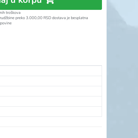
nih troškova
rudžbine preko 3.000,00 RSD dostava je besplatna
upovine