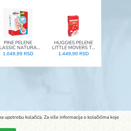
PINE PELENE
HUGGIES PELENE
LASSIC NATURAL
LITTLE MOVERS T4
JUMBO 2 3-6KG
OPEN DIAPERS
1.049,99 RSD
1.449,90 RSD
87KOM
JUMBO 3 4-9KG
56KOM
a upotrebu kolačića. Za više informacija o kolačićima koje
K