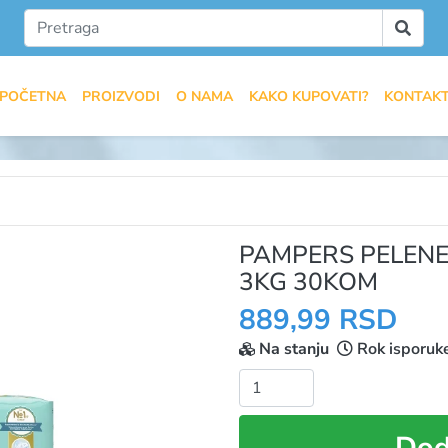
POČETNA
PROIZVODI
O NAMA
KAKO KUPOVATI?
KONTAK
PAMPERS PELENE
3KG 30KOM
889,99 RSD
Na stanju
Rok isporuk
Količina:
Dod