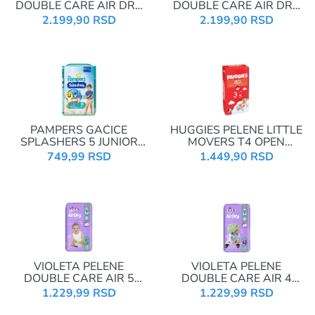
DOUBLE CARE AIR DRY
DOUBLE CARE AIR DRY
GIGA 6 JUNIOR+ 16+KG
GIGA 4 MAXI 8-14KG
2.199,90 RSD
2.199,90 RSD
86 KOM
104 KOM
PAMPERS GAĆICE
HUGGIES PELENE LITTLE
SPLASHERS 5 JUNIOR
MOVERS T4 OPEN
10KOM
DIAPERS JUMBO 3 4-9KG
749,99 RSD
1.449,90 RSD
56KOM
VIOLETA PELENE
VIOLETA PELENE
DOUBLE CARE AIR 5
DOUBLE CARE AIR 4
JUNIOR 11-18KG 52KOM
MAXI 8-14KG 60KOM
1.229,99 RSD
1.229,99 RSD