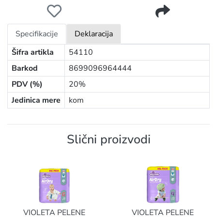
PINE PELENE CLASSIC NATURAL JUMBO 4 7-18KG 68K
Specifikacije
Deklaracija
Šifra artikla
54110
Barkod
8699096964444
PDV (%)
20%
Jedinica mere
kom
Slični proizvodi
VIOLETA PELENE
VIOLETA PELENE