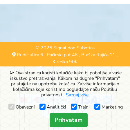
© 2026 Signal doo Subotica
Rudić ulica 6
,
Pačirski put 48
,
Blaška Rajića 11
,
Kireška 90K
24000 Subotica, Srbija
🍪 Ova stranica koristi kolačiće kako bi poboljšala vaše
063-553-574
iskustvo pretraživanja. Klikom na dugme "Prihvatam"
online@signalshop.rs
pristajete na upotrebu kolačića. Za više informacija o
kolačićima koje koristimo pogledajte našu Politiku
privatnosti.
Saznaj više
Obavezni
Analitički
Trajni
Marketing
Prihvatam