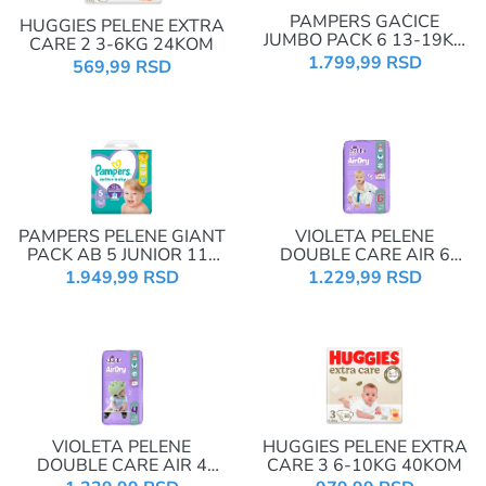
PAMPERS GAĆICE
HUGGIES PELENE EXTRA
JUMBO PACK 6 13-19KG
CARE 2 3-6KG 24KOM
42 KOM
1.799,99 RSD
569,99 RSD
PAMPERS PELENE GIANT
VIOLETA PELENE
PACK AB 5 JUNIOR 11-
DOUBLE CARE AIR 6
16KG 64KOM
JUNIOR PLUS 16+KG
1.949,99 RSD
1.229,99 RSD
48KOM
VIOLETA PELENE
HUGGIES PELENE EXTRA
DOUBLE CARE AIR 4
CARE 3 6-10KG 40KOM
MAXI 8-14KG 60KOM