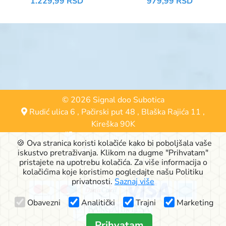
1.229,99 RSD
979,99 RSD
© 2026 Signal doo Subotica
Rudić ulica 6
,
Pačirski put 48
,
Blaška Rajića 11
,
Kireška 90K
24000 Subotica, Srbija
🍪 Ova stranica koristi kolačiće kako bi poboljšala vaše
063-553-574
iskustvo pretraživanja. Klikom na dugme "Prihvatam"
online@signalshop.rs
pristajete na upotrebu kolačića. Za više informacija o
kolačićima koje koristimo pogledajte našu Politiku
privatnosti.
Saznaj više
Obavezni
Analitički
Trajni
Marketing
Prihvatam