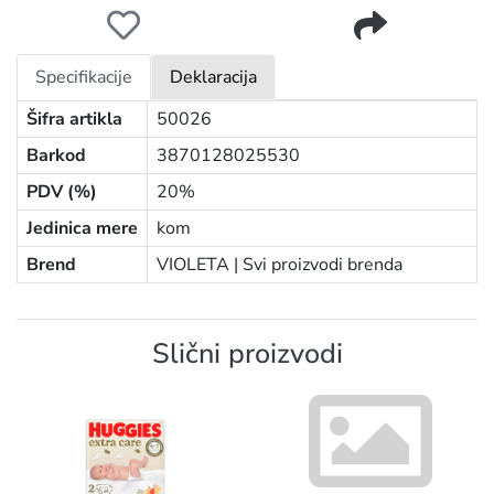
VIOLETA PELENE DOUBLE CARE AIR DRY GIGA 5 JUNIOR
Specifikacije
Deklaracija
Šifra artikla
50026
Barkod
3870128025530
PDV (%)
20%
Jedinica mere
kom
Brend
VIOLETA |
Svi proizvodi brenda
Slični proizvodi